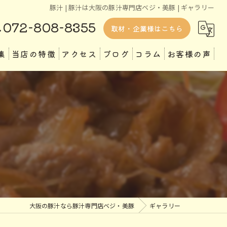
豚汁 | 豚汁は大阪の豚汁専門店ベジ・美豚 | ギャラリー
072-808-8355
取材・企業様はこちら
集
当店の特徴
アクセス
ブログ
コラム
お客様の声
ランチ
ディナー
テイクアウト
専門店
定食
大阪の豚汁なら豚汁専門店ベジ・美豚
ギャラリー