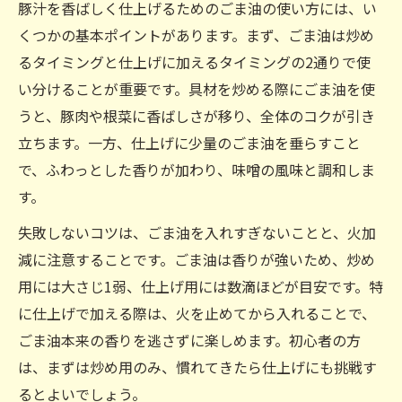
ごま油のタイミングで豚汁の味が決まる理
豚汁を香ばしく仕上げるためのごま油の使い方には、い
由
くつかの基本ポイントがあります。まず、ごま油は炒め
豚汁はごま油をいつ入れるのがベスト？
るタイミングと仕上げに加えるタイミングの2通りで使
い分けることが重要です。具材を炒める際にごま油を使
炒めるべきか後入れが良いか豚汁のごま油活用
うと、豚肉や根菜に香ばしさが移り、全体のコクが引き
術
立ちます。一方、仕上げに少量のごま油を垂らすこと
豚汁はごま油で炒めると風味がどう変わ
で、ふわっとした香りが加わり、味噌の風味と調和しま
る？
す。
ごま油を後入れする利点と注意点を解説
失敗しないコツは、ごま油を入れすぎないことと、火加
豚汁の炒め方とごま油活用の実践ポイント
減に注意することです。ごま油は香りが強いため、炒め
豚汁はごま油とサラダ油をどう使い分け
用には大さじ1弱、仕上げ用には数滴ほどが目安です。特
る？
に仕上げで加える際は、火を止めてから入れることで、
ごま油炒め派と後入れ派の比較と結論
ごま油本来の香りを逃さずに楽しめます。初心者の方
コク深い豚汁を目指すならごま油の使い方がカ
は、まずは炒め用のみ、慣れてきたら仕上げにも挑戦す
ギ
るとよいでしょう。