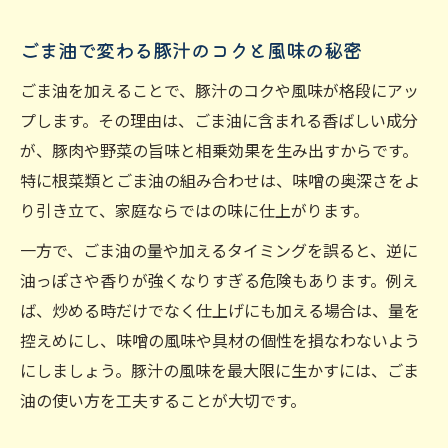
ごま油でコク深い豚汁を作る実践ステップ
豚汁のコクを出すごま油の使い分け術
ごま油で変わる豚汁のコクと風味の秘密
ごま油の量とタイミングで豚汁の味に差が
ごま油を加えることで、豚汁のコクや風味が格段にアッ
出る
プします。その理由は、ごま油に含まれる香ばしい成分
豚汁にごま油と生姜をプラスするコツ
が、豚肉や野菜の旨味と相乗効果を生み出すからです。
ごま油入り豚汁が翌日もおいしい理由
特に根菜類とごま油の組み合わせは、味噌の奥深さをよ
り引き立て、家庭ならではの味に仕上がります。
失敗しないごま油選びと豚汁NG行動を徹底解説
豚汁で避けたいごま油のNGな使い方とは
一方で、ごま油の量や加えるタイミングを誤ると、逆に
ごま油で豚汁がまずくなる失敗例と対策
油っぽさや香りが強くなりすぎる危険もあります。例え
ば、炒める時だけでなく仕上げにも加える場合は、量を
豚汁でありがちなごま油NG行動まとめ
控えめにし、味噌の風味や具材の個性を損なわないよう
ごま油の選び方で豚汁の味に大きな差が出
にしましょう。豚汁の風味を最大限に生かすには、ごま
る
油の使い方を工夫することが大切です。
豚汁の風味を損なうごま油の使い方に注意
家庭の豚汁が変わるごま油のひと工夫で満足度