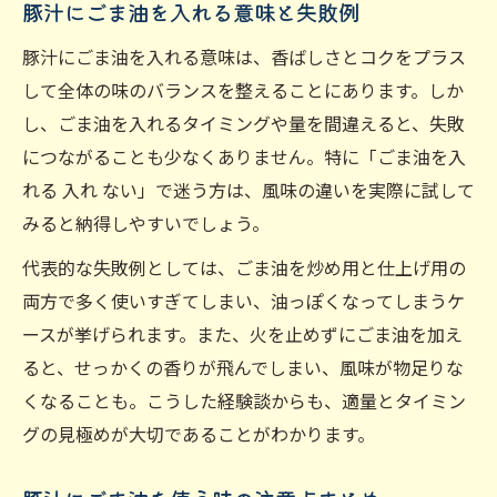
豚汁にごま油を入れる意味と失敗例
アップ
豚汁にごま油を入れる意味は、香ばしさとコクをプラス
家庭の豚汁がごま油の工夫で格上げできる
して全体の味のバランスを整えることにあります。しか
理由
し、ごま油を入れるタイミングや量を間違えると、失敗
ごま油ひとさじで満足度アップの豚汁レシ
につながることも少なくありません。特に「ごま油を入
ピ
れる 入れ ない」で迷う方は、風味の違いを実際に試して
豚汁をごま油後入れでさらに香ばしくする
みると納得しやすいでしょう。
方法
代表的な失敗例としては、ごま油を炒め用と仕上げ用の
ごま油で家庭の豚汁がプロの味に近づくコ
両方で多く使いすぎてしまい、油っぽくなってしまうケ
ツ
ースが挙げられます。また、火を止めずにごま油を加え
ごま油とサラダ油の使い分けで味に深みを
ると、せっかくの香りが飛んでしまい、風味が物足りな
出す
くなることも。こうした経験談からも、適量とタイミン
グの見極めが大切であることがわかります。