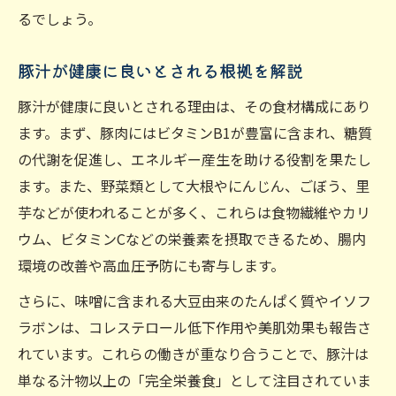
豚汁に含まれる栄養素の吸収を促す工夫
るでしょう。
豚汁のビタミンと食物繊維の相乗効果
豚汁が健康に良いとされる根拠を解説
豚汁健康効果を高める具材選びのポイント
豚汁が健康に良いとされる理由は、その食材構成にあり
糖尿病予防にも豚汁が選ばれるわけ
ます。まず、豚肉にはビタミンB1が豊富に含まれ、糖質
豚汁が糖尿病予防に適している理由を解説
の代謝を促進し、エネルギー産生を助ける役割を果たし
豚汁と血糖値上昇を抑えるポイント
ます。また、野菜類として大根やにんじん、ごぼう、里
豚汁の健康効果と糖尿病リスク軽減の関係
芋などが使われることが多く、これらは食物繊維やカリ
豚汁を取り入れた糖質コントロール法
ウム、ビタミンCなどの栄養素を摂取できるため、腸内
豚汁の具材で糖尿病予防をサポートする工
環境の改善や高血圧予防にも寄与します。
夫
さらに、味噌に含まれる大豆由来のたんぱく質やイソフ
豚汁の具材選びで足りない栄養を補う方法
ラボンは、コレステロール低下作用や美肌効果も報告さ
豚汁の具材で不足しがちな栄養素を強化
れています。これらの働きが重なり合うことで、豚汁は
豚汁足りない栄養を補うおすすめ食材
単なる汁物以上の「完全栄養食」として注目されていま