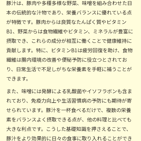
豚汁を続けることで得られる体調変化
豚汁は、豚肉や多種多様な野菜、味噌を組み合わせた日
豚汁の健康維持効果を実感する工夫
本の伝統的な汁物であり、栄養バランスに優れている点
が特徴です。豚肉からは良質なたんぱく質やビタミン
健康維持に役立つ豚汁の栄養バランス
B1、野菜からは食物繊維やビタミン、ミネラルが豊富に
豚汁の栄養バランスが健康維持に最適な理
摂取でき、これらの成分が相互に働くことで健康維持に
由
貢献します。特に、ビタミンB1は疲労回復を助け、食物
豚汁に含まれるビタミンとたんぱく質の特
繊維は腸内環境の改善や便秘予防に役立つとされてお
徴
り、日常生活で不足しがちな栄養素を手軽に補うことが
豚汁の食物繊維がもたらす健康効果
できます。
豚汁で不足しがちな栄養素を補う方法
また、味噌には発酵による乳酸菌やイソフラボンも含ま
豚汁完全栄養食の実現に必要な工夫
れており、免疫力向上や生活習慣病の予防にも期待が寄
豚汁で得られるビタミンと食物繊維の働き
せられています。豚汁を一杯食べるだけで、複数の栄養
豚汁のビタミンB群が疲労回復をサポート
素をバランスよく摂取できる点が、他の料理と比べても
野菜たっぷり豚汁の食物繊維で腸活効果を
大きな利点です。こうした基礎知識を押さえることで、
実感
豚汁をより効果的に日々の食事に取り入れることができ