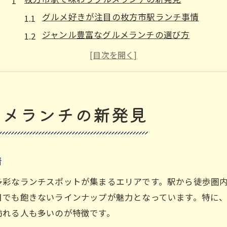
グルメ好きが注目の枚方市駅ランチ事情
ジャンル豊富なグルメランチの選び方
枚方市駅周辺で体験できる新感覚グルメ
グルメランチで味わう枚方市駅の魅力
駅近グルメランチで気軽に食べ歩き体験
おしゃれな雰囲気を楽しむ駅近グルメ案内
ルメランチの新発見
駅近で楽しむおしゃれグルメランチ厳選
カフェ風グルメランチで気分転換しよう
SNS映えするグルメランチスポット特集
情
駅近グルメで雰囲気重視のランチ体験
多彩なランチスポットが集まるエリアです。駅から徒歩圏
グルメ好き必見のおしゃれな店内空間
日でも飽きないラインナップが魅力となっています。特に
ひとりランチに最適なグルメ選びのコツ
訪れる人も多いのが特徴です。