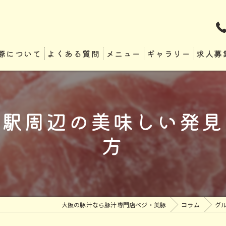
豚について
よくある質問
メニュー
ギャラリー
求人募
市駅周辺の美味しい発見
方
大阪の豚汁なら豚汁専門店ベジ・美豚
コラム
グ