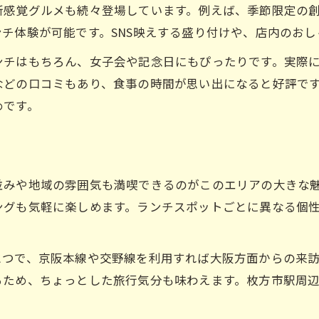
枚方ランチ穴場スポットを探す楽しみ方
新感覚グルメも続々登場しています。例えば、季節限定の
チ体験が可能です。SNS映えする盛り付けや、店内のお
グルメ好きが注目する隠れ家ランチ体験
枚方市駅周辺で見つかる穴場グルメ事情
ンチはもちろん、女子会や記念日にもぴったりです。実際
などの口コミもあり、食事の時間が思い出になると好評で
グルメランチで味わう穴場の特別感とは
めです。
学生にも嬉しい安いグルメランチ特集
学生必見！安いグルメランチの探し方
枚方市駅周辺で安いランチが楽しめる店
ボリューム満点の安いグルメランチ特集
並みや地域の雰囲気も満喫できるのがこのエリアの大きな
ングも気軽に楽しめます。ランチスポットごとに異なる個
学生に人気なコスパ重視グルメランチ
グルメランチでお腹も心も満たす秘訣
とつで、京阪本線や交野線を利用すれば大阪方面からの来
るため、ちょっとした旅行気分も味わえます。枚方市駅周