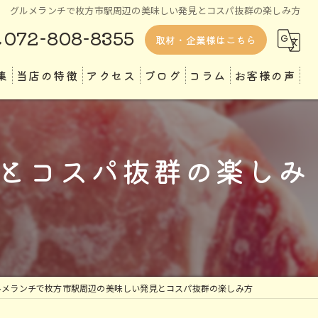
グルメランチで枚方市駅周辺の美味しい発見とコスパ抜群の楽しみ方
072-808-8355
取材・企業様はこちら
集
当店の特徴
アクセス
ブログ
コラム
お客様の声
ランチ
ディナー
とコスパ抜群の楽しみ
テイクアウト
専門店
定食
ルメランチで枚方市駅周辺の美味しい発見とコスパ抜群の楽しみ方