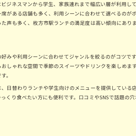
ひとりでも安心のグルメランチ選び方
はビジネスマンから学生、家族連れまで幅広い層が利用し
カウンター席が充実したおすすめグルメ
ー席がある店舗も多く、利用シーンに合わせて選べるのが
った声も多く、枚方市駅ランチの満足度は高い傾向にあり
静かに過ごせるひとり向けグルメランチ
ひとりランチで味わうグルメの贅沢時間
グルメランチで自分時間を満喫する方法
コスパ重視派必見の枚方市駅周辺グルメ事情
の好みや利用シーンに合わせてジャンルを絞るのがコツで
コスパ抜群のグルメランチ探しのポイント
らおしゃれな空間で季節のスイーツやドリンクを楽しめま
です。
枚方市駅グルメで満足度の高いランチ体験
お得なグルメランチ情報を徹底調査
は、日替わりランチや学生向けのメニューを提供している
っくり食べたい方にも便利です。口コミやSNSで話題の
グルメ好きが選ぶコスパ最強ランチ特集
安いだけじゃない満足度高いグルメランチ
穴場感満載のグルメランチ体験を求めて
メ
知る人ぞ知る穴場グルメランチの魅力