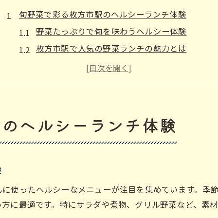
旬野菜で彩る枚方市駅のヘルシーランチ体験
野菜たっぷりで旬を味わうヘルシー体験
枚方市駅で人気の野菜ランチの魅力とは
野菜たっぷりランチが支持される理由
地元産野菜を楽しむおすすめランチ選び
野菜たっぷりで日々の健康をサポート
野菜たっぷり派におすすめの健康的な昼食選び
駅のヘルシーランチ体験
野菜たっぷりの昼食で栄養バランスを考える
健康志向に選ばれる野菜ランチの選び方
野菜たっぷり派が満足するポイント紹介
験
枚方市駅で探す理想のヘルシーランチ
んに使ったヘルシーなメニューが注目を集めています。季
野菜たっぷりメニューの隠れた魅力に注目
い方に最適です。特にサラダや煮物、グリル野菜など、素