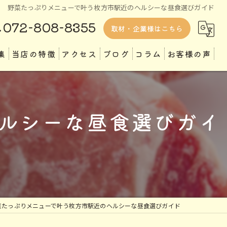
野菜たっぷりメニューで叶う枚方市駅近のヘルシーな昼食選びガイド
072-808-8355
取材・企業様はこちら
集
当店の特徴
アクセス
ブログ
コラム
お客様の声
ランチ
ディナー
ルシーな昼食選びガイ
テイクアウト
専門店
定食
菜たっぷりメニューで叶う枚方市駅近のヘルシーな昼食選びガイド