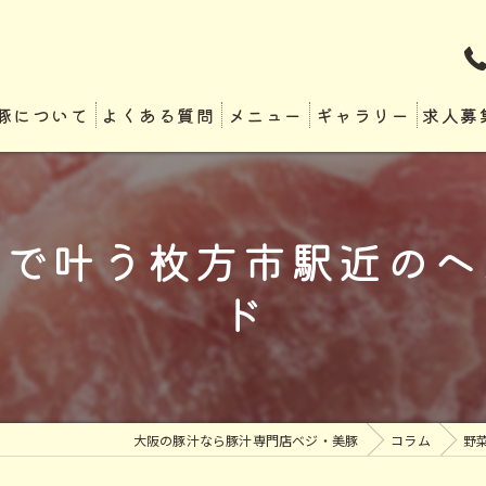
豚について
よくある質問
メニュー
ギャラリー
求人募
ーで叶う枚方市駅近のヘ
ド
大阪の豚汁なら豚汁専門店ベジ・美豚
コラム
野