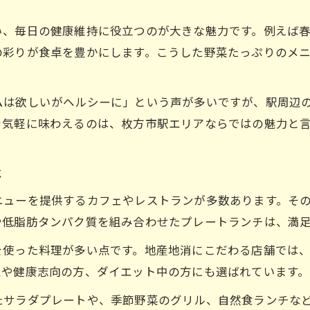
自然食を満喫したい人向けヘルシーメニュー特集
野菜たっぷり自然食ランチの魅力を解説
い、毎日の健康維持に役立つのが大きな魅力です。例えば
ヘルシー志向に嬉しい自然食の選び方
の彩りが食卓を豊かにします。こうした野菜たっぷりのメ
野菜たっぷりで人気の自然食メニュー紹介
旬の野菜を使った自然食ランチの楽しみ方
ムは欲しいがヘルシーに」という声が多いですが、駅周辺
野菜たっぷりで身体に優しい食事を提案
を気軽に味わえるのは、枚方市駅エリアならではの魅力と
家族で楽しめる枚方市駅の野菜たっぷり食事案内
は
家族で味わう野菜たっぷりランチの魅力
お子様も安心して食べられるヘルシーメニュー
ニューを提供するカフェやレストランが多数あります。そ
家族向け野菜たっぷりランチの選び方
や低脂肪タンパク質を組み合わせたプレートランチは、満
枚方市駅で家族と楽しむ健康ランチ情報
を使った料理が多い点です。地産地消にこだわる店舗では
野菜たっぷり食事で家族の健康を守るコツ
性や健康志向の方、ダイエット中の方にも選ばれています。
テイクアウトも充実したヘルシーランチのコツ
たサラダプレートや、季節野菜のグリル、自然食ランチな