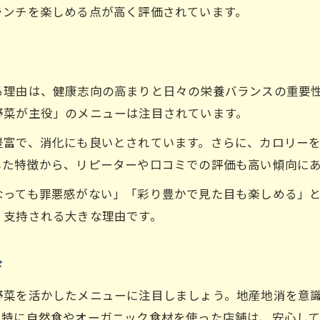
野菜たっぷりテイクアウトの活用術
ランチを楽しめる点が高く評価されています。
忙しい日にも便利な野菜たっぷりランチ
テイクアウトで手軽にヘルシー生活を実現
野菜たっぷりな持ち帰りランチの選び方
る理由は、健康志向の高まりと日々の栄養バランスの重要
健康重視のテイクアウトで毎日を快適に
野菜が主役」のメニューは注目されています。
オーガニック志向に響く野菜メニューの魅力
豊富で、消化にも良いとされています。さらに、カロリー
オーガニック×野菜たっぷりの魅力を解説
した特徴から、リピーターや口コミでの評価も高い傾向に
安心して選べるヘルシーな野菜メニュー
なっても罪悪感がない」「彩り豊かで見た目も楽しめる」
野菜たっぷりオーガニックランチのメリット
、支持される大きな理由です。
オーガニック野菜が叶える健康的な食事
野菜たっぷりな自然派メニューの選び方
び
野菜を活かしたメニューに注目しましょう。地産地消を意
。特に自然食やオーガニック食材を使った店舗は、安心し