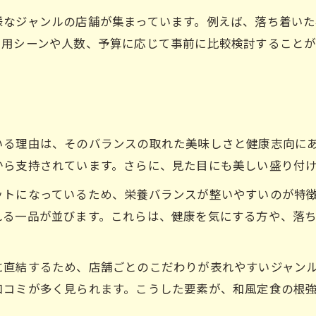
様なジャンルの店舗が集まっています。例えば、落ち着い
利用シーンや人数、予算に応じて事前に比較検討すること
さ
いる理由は、そのバランスの取れた美味しさと健康志向に
から支持されています。さらに、見た目にも美しい盛り付
ットになっているため、栄養バランスが整いやすいのが特
れる一品が並びます。これらは、健康を気にする方や、落
に直結するため、店舗ごとのこだわりが表れやすいジャン
口コミが多く見られます。こうした要素が、和風定食の根