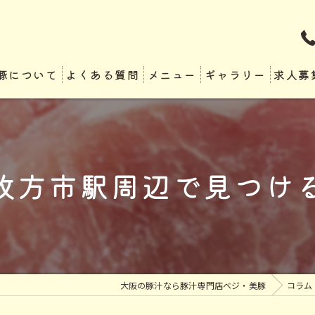
豚について
よくある質問
メニュー
ギャラリー
求人募
枚方市駅周辺で見つけ
大阪の豚汁なら豚汁専門店ベジ・美豚
コラム