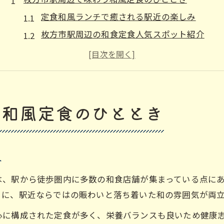
定食和風ランチで癒される駅近の楽しみ
枚方市駅周辺の和食定食人気スポット紹介
旬食材を活かした和風定食の魅力と選び方
枚方 ランチで定食和風が注目される理由
和食ランチ派におすすめの定食体験とは
和食好きが集う枚方市駅の定食ランチ事情
う和風定食のひととき
和食好き必見の定食ランチ選びのポイント
定食和風が人気の理由とその味わい深さ
枚方市駅で楽しむ和食ランチの最新トレンド
み
おすすめの定食和風ランチスポット案内
は、駅から徒歩圏内に多数の和食店舗が集まっている点に
和食定食で味わう枚方市駅周辺の季節感
らに、駅近ならではの賑わいと落ち着いた和の雰囲気が両
定食選びに迷ったら枚方市駅で見つかる和の魅力
心に構成された定食が多く、栄養バランスも良いため健康