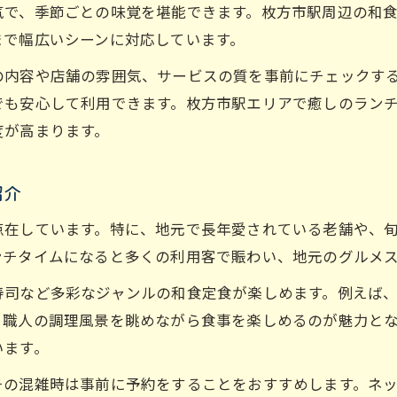
迷った時に選びたい和風定食ランチの魅力
気で、季節ごとの味覚を堪能できます。枚方市駅周辺の和
定食和風の選び方と枚方市駅の人気傾向
まで幅広いシーンに対応しています。
枚方市駅で和食ランチを楽しむ秘訣を伝授
の内容や店舗の雰囲気、サービスの質を事前にチェックす
定食ランチで感じる和の伝統と現代の融合
でも安心して利用できます。枚方市駅エリアで癒しのラン
枚方市駅周辺で話題の定食和風ランチ紹介
度が高まります。
静かな空間で楽しむ枚方市駅和風定食体験
紹介
落ち着いた店内で味わう定食和風の贅沢
個室利用できる和食ランチ定食の魅力とは
点在しています。特に、地元で長年愛されている老舗や、
静かな空間で楽しむ枚方市駅定食ランチ
ンチタイムになると多くの利用客で賑わい、地元のグルメ
和食ランチで癒しのひとときを過ごす方法
寿司など多彩なジャンルの和食定食が楽しめます。例えば
定食和風をゆったり堪能できるお店選び
、職人の調理風景を眺めながら食事を楽しめるのが魅力と
旬食材が光る枚方市駅の定食ランチとは
います。
季節の食材が主役の和風定食ランチ特集
チの混雑時は事前に予約をすることをおすすめします。ネ