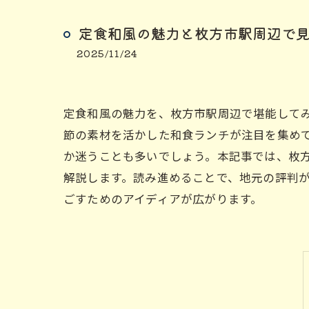
定食和風の魅力と枚方市駅周辺で
2025/11/24
定食和風の魅力を、枚方市駅周辺で堪能して
節の素材を活かした和食ランチが注目を集め
か迷うことも多いでしょう。本記事では、枚
解説します。読み進めることで、地元の評判
ごすためのアイディアが広がります。