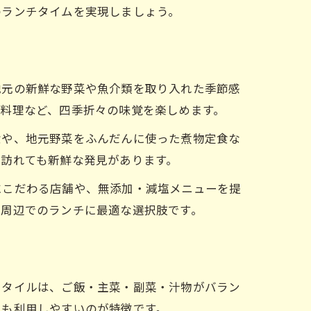
のランチタイムを実現しましょう。
地元の新鮮な野菜や魚介類を取り入れた季節感
料理など、四季折々の味覚を楽しめます。
食や、地元野菜をふんだんに使った煮物定食な
訪れても新鮮な発見があります。
にこだわる店舗や、無添加・減塩メニューを提
駅周辺でのランチに最適な選択肢です。
スタイルは、ご飯・主菜・副菜・汁物がバラン
にも利用しやすいのが特徴です。