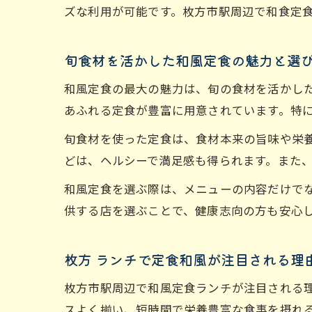
ズな利用が可能です。枚方市駅周辺で和食定
旬食材を活かした和風定食の魅力と選
和風定食の最大の魅力は、旬の食材を活かし
あふれる定食が豊富に用意されています。特
旬食材を使った定食は、食材本来の旨味や栄
どは、ヘルシーで満足感も得られます。また
和風定食を選ぶ際は、メニューの内容だけで
供する店を選ぶことで、健康志向の方も安心
枚方 ランチで定食和風が注目される理
枚方市駅周辺で和風定食ランチが注目される
スよく揃い、短時間で栄養豊富な食事を摂れ