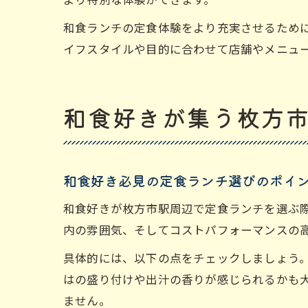
和食ランチの定食体験をより充実させるため
イフスタイルや目的に合わせて店舗やメニュ
和食好きが集う枚方
和食好き必見の定食ランチ選びのポイ
和食好きが枚方市駅周辺で定食ランチを選ぶ
内の雰囲気、そしてコストパフォーマンスの
具体的には、以下の点をチェックしましょう
はの盛り付けや出汁の香りが感じられるかも
ません。