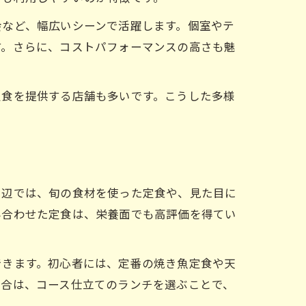
会など、幅広いシーンで活躍します。個室やテ
す。さらに、コストパフォーマンスの高さも魅
定食を提供する店舗も多いです。こうした多様
周辺では、旬の食材を使った定食や、見た目に
み合わせた定食は、栄養面でも高評価を得てい
できます。初心者には、定番の焼き魚定食や天
場合は、コース仕立てのランチを選ぶことで、