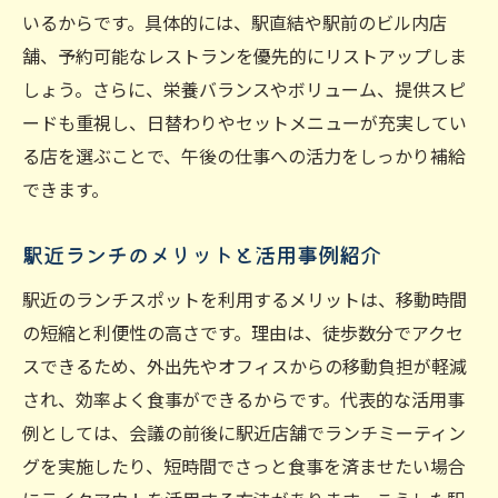
いるからです。具体的には、駅直結や駅前のビル内店
落ち着いた個室ランチで商談もスムーズに
舗、予約可能なレストランを優先的にリストアップしま
コスパ重視のランチ選びで午後も快調に
しょう。さらに、栄養バランスやボリューム、提供スピ
コスパ抜群のランチ選びで満足度アップ
ードも重視し、日替わりやセットメニューが充実してい
午後も頑張れるランチの選び方を伝授
る店を選ぶことで、午後の仕事への活力をしっかり補給
ビジネスマンが選ぶコスパ重視ランチ術
できます。
コスパ良好なランチで仕事の活力を補給
駅近ランチのメリットと活用事例紹介
コストパフォーマンスを見極めるポイント
多彩なジャンルから選ぶ満足度の高いランチ
駅近のランチスポットを利用するメリットは、移動時間
ジャンル豊富なランチで気分転換を図る
の短縮と利便性の高さです。理由は、徒歩数分でアクセ
スできるため、外出先やオフィスからの移動負担が軽減
気分や相手に合わせたランチジャンル選び
され、効率よく食事ができるからです。代表的な活用事
ビジネスマンに人気のランチジャンル特集
例としては、会議の前後に駅近店舗でランチミーティン
和食・洋食・カレー含む多彩なランチ提案
グを実施したり、短時間でさっと食事を済ませたい場合
ジャンル別ランチで新たな発見を楽しむ