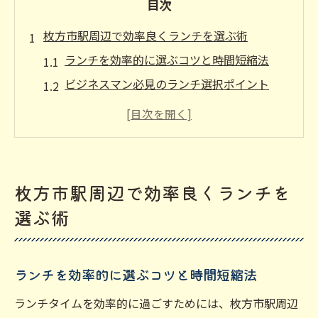
目次
枚方市駅周辺で効率良くランチを選ぶ術
ランチを効率的に選ぶコツと時間短縮法
ビジネスマン必見のランチ選択ポイント
駅近ランチのメリットと活用事例紹介
枚方市駅周辺のランチ最新トレンド解説
ランチ選びで失敗しないための注意点
ビジネスマンにおすすめの快適ランチ時間
枚方市駅周辺で効率良くランチを
快適なランチ時間を過ごすポイント解説
選ぶ術
ビジネスマン向けランチの理想的な流れ
落ち着いた空間でランチ時間を確保する方
ランチを効率的に選ぶコツと時間短縮法
法
枚方市駅エリアで快適なランチ体験を実現
ランチタイムを効率的に過ごすためには、枚方市駅周辺