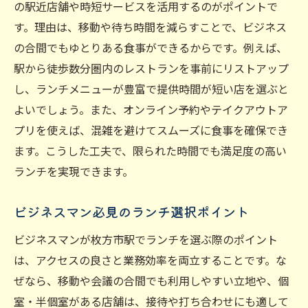
ランチタイムを有効活用するための工夫
の駅近店舗や時短サービスを活用するのがポイントで
す。理由は、移動や待ち時間を減らすことで、ビジネス
忙しい日こそ駅近ランチで時間を有効活用
の合間でもゆとりある食事ができるからです。例えば、
駅近ランチで移動時間を最小限に抑える秘
駅から徒歩数分圏内のレストランを事前にリストアップ
訣
し、ランチメニューが豊富で提供時間が短い店を選ぶと
忙しいビジネスマンのためのランチ活用法
よいでしょう。また、オンライン予約やテイクアウトア
駅近のランチ店選びで得するポイント紹介
プリを使えば、混雑を避けてスムーズに食事を確保でき
ランチを手早く済ませるための時短術紹介
ます。こうした工夫で、限られた時間でも満足度の高い
効率的なランチ選びで午後も快適に過ごす
ランチを実現できます。
会食やミーティングに最適な個室ランチ特集
ビジネスマン必見のランチ選択ポイント
個室ランチで叶えるプライベート空間の魅
力
ビジネスマンが枚方市駅でランチを選ぶ際のポイント
会食や接待に最適なランチ活用術を解説
は、アクセスの良さと業務効率を両立することです。な
枚方市駅で個室ランチを選ぶポイントとは
ぜなら、移動や会議の合間でも利用しやすい立地や、個
室・半個室がある店舗は、接待や打ち合わせにも適して
ランチミーティングがはかどる店の特徴