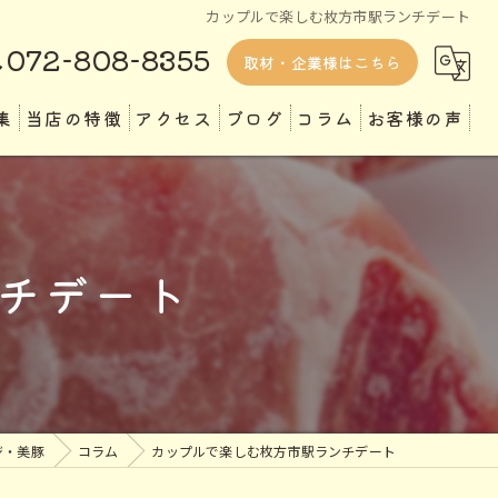
カップルで楽しむ枚方市駅ランチデート
072-808-8355
取材・企業様はこちら
集
当店の特徴
アクセス
ブログ
コラム
お客様の声
ランチ
ディナー
チデート
テイクアウト
専門店
定食
ジ・美豚
コラム
カップルで楽しむ枚方市駅ランチデート