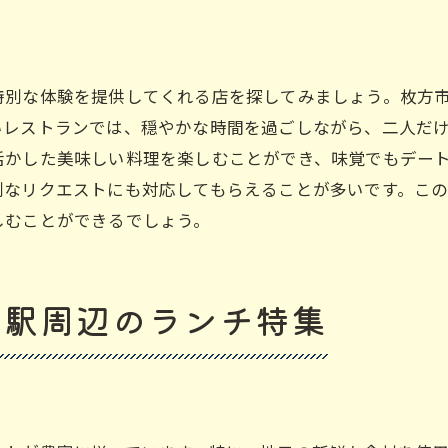
二人の大切な日に訪れたい店
枚方市駅の特別ランチを楽しむ
枚方市駅で二人の時間を楽しむランチデート
特別な体験を提供してくれる店を探してみましょう。枚方
いレストランでは、穏やかな時間を過ごしながら、二人だ
心に残るランチデートの過ごし方
活かした美味しい料理を楽しむことができ、味覚でもデー
枚方市駅での素敵なランチデート
別なリクエストにも対応してもらえることが多いです。こ
カップルで楽しむ枚方市駅ランチ
しむことができるでしょう。
特別な時間を彩るランチデート
枚方市駅のランチで絆を深める
二人で楽しむランチデートの魅力
市駅周辺のランチ特集
心温まる枚方市駅ランチでカップルの絆を深める
心温まるランチで絆を深める方法
枚方市駅ランチで特別な時間を
カップルで訪れたい心温まる店