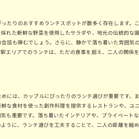
枚方市駅のおすすめランチ探訪
枚方市駅付近のカップル向けランチプラン
ぴったりのおすすめランチスポットが数多く存在します。
特別なプランで楽しむランチ
で採れた新鮮な野菜を使用したサラダや、地元の伝統的な
枚方市駅周辺のランチプラン
の会話も弾むでしょう。さらに、静かで落ち着いた雰囲気
カップルで楽しむランチ体験
市駅エリアでのランチは、ただの食事を超え、二人の関係
枚方市駅の魅力的なランチ企画
心温まるランチプランの提案
枚方市駅での理想のランチデート
特別な日に訪れたい枚方市駅のランチ店
ためには、カップルにぴったりのランチ選びが重要です。
特別な日におすすめのランチ店
新鮮な食材を使った創作料理を提供するレストランや、ユ
枚方市駅の特別なランチ体験
囲気も重要です。落ち着いたインテリアや、プライベート
カップルで行くべきランチスポット
のように、ランチ選びを工夫することで、二人の距離を縮
枚方市駅での記念ランチ選び