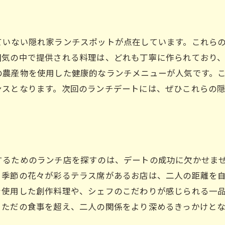
枚方市駅で楽しむカップルランチの魅力
カップルランチの楽しみ方
枚方市駅で特別なランチ体験
ていない隠れ家ランチスポットが点在しています。これら
囲気の中で提供される料理は、どれも丁寧に作られており
二人の時間を彩るランチ選び
の農産物を使用した健康的なランチメニューが人気です。
枚方市駅の魅力的なランチ店
ンスとなります。次回のランチデートには、ぜひこれらの
心に残るランチデートの秘訣
枚方市駅のランチスポット探索
カップルで訪れたい枚方市駅のランチスポット
特別な日を彩るランチ選び
するためのランチ店を探すのは、デートの成功に欠かせま
枚方市駅のランチで絆を深める
、季節の花々が彩るテラス席があるお店は、二人の距離を
カップルに人気のランチ店紹介
を使用した創作料理や、シェフのこだわりが感じられる一
枚方市駅周辺のランチの魅力
、ただの食事を超え、二人の関係をより深めるきっかけと
二人で楽しむ隠れ家ランチ