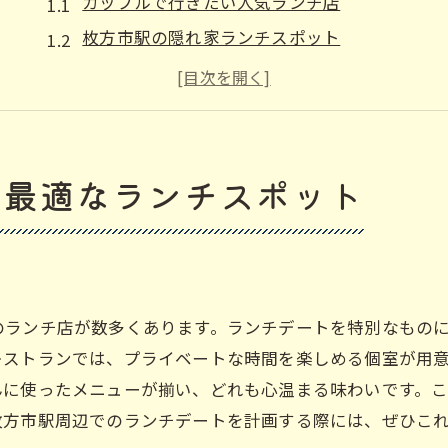
カップルで行きたい人気ランチ店
枚方市駅の隠れ家ランチスポット
特別な時間を演出するランチ店
枚方市駅エリアのおすすめランチ
カップルにぴったりのランチ選び
デートに最適なランチの場所
に最適なランチスポット
カップル必見！枚方市駅周辺のランチ特集
枚方市駅で見つける最高のランチ
二人で楽しむ特選ランチ店
枚方市駅周辺のランチの魅力
のランチ店が数多くあります。ランチデートを特別なもの
心温まるランチの楽しみ方
レストランでは、プライベートな時間を楽しめる個室が用
デートで訪れたいランチの名店
んに使ったメニューが揃い、どれも心温まる味わいです。
枚方市駅周辺でのランチデートを計画する際には、ぜひこ
枚方市駅の注目ランチ特集