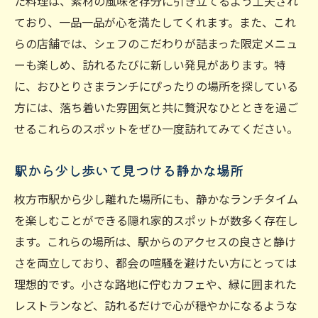
た料理は、素材の風味を存分に引き立てるよう工夫され
静かなランチタイムを求めるコツ
ており、一品一品が心を満たしてくれます。また、これ
一人でも安心して通えるお店リスト
らの店舗では、シェフのこだわりが詰まった限定メニュ
自分だけの時間を大切にするランチ
ーも楽しめ、訪れるたびに新しい発見があります。特
静かな空間で自分時間を満喫するランチのすす
に、おひとりさまランチにぴったりの場所を探している
め
方には、落ち着いた雰囲気と共に贅沢なひとときを過ご
心地よい空間で自分を見つめ直す
せるこれらのスポットをぜひ一度訪れてみてください。
一人の時間を最大限に活用する方法
静かな場所で過ごす豊かな時間
駅から少し歩いて見つける静かな場所
自分時間を楽しむためのお店選び
枚方市駅から少し離れた場所にも、静かなランチタイム
ストレスフリーなランチ時間を実現する
を楽しむことができる隠れ家的スポットが数多く存在し
一人でも楽しめるランチスポットの魅力
ます。これらの場所は、駅からのアクセスの良さと静け
さを両立しており、都会の喧騒を避けたい方にとっては
地元の味を味わう枚方市駅での一人ランチ体験
理想的です。小さな路地に佇むカフェや、緑に囲まれた
枚方市の伝統的な味を楽しむ
レストランなど、訪れるだけで心が穏やかになるような
地元産の食材を使った料理の魅力