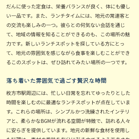
思わず長居したくなる落ち着きの空間
だんに使った定食は、栄養バランスが良く、体にも優し
静寂を求める全ての人におすすめのランチ
い一品です。また、ランチタイムには、地元の常連客と
新しい食事体験を求めて枚方市駅周辺を探索
の交流も楽しみの一つ。彼らとの何気ない会話を通じ
て、地域の情報を知ることができるのも、この場所の魅
興味をそそる異国料理のランチ
力です。新しいランチスポットを探している方にとっ
新たなランチスポットを開拓する楽しみ
て、地元の雰囲気を感じながら食事を楽しむことができ
食べ歩きで見つける枚方市の味
るこのスポットは、ぜひ訪れてみたい場所の一つです。
枚方市駅周辺の隠れた名店を探す
新しい味覚を発見するランチツアー
落ち着いた雰囲気で過ごす贅沢な時間
地元ならではの特別メニュー
枚方市駅周辺には、忙しい日常を忘れてゆったりとした
枚方市駅でのおひとりさまランチの楽しみ方
時間を楽しむのに最適なランチスポットが点在していま
一人時間を楽しむ上手な過ごし方
す。これらの場所は、シンプルかつ洗練されたインテリ
一人ランチにぴったりのメニュー選び
アと、柔らかなBGMが流れる空間が特徴で、訪れる人々
おひとりさま歓迎の店の選び方
に安らぎを提供しています。地元の新鮮な食材を使用し