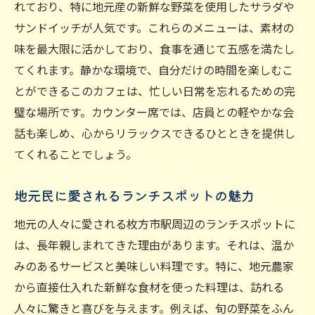
れており、特に地元産の新鮮な野菜を使用したサラダや
枚方市駅で見つける心落ち着く静かなカフェラ
サンドイッチが人気です。これらのメニューは、素材の
ンチ
味を最大限に活かしており、食事を通じて五感を満たし
静寂の中で楽しむコーヒーとスイーツ
てくれます。静かな環境で、自分だけの時間を楽しむこ
読書がはかどる落ち着いたカフェ
とができるこのカフェは、忙しい日常を忘れるための完
一人でも安心して通えるカフェの条件
璧な場所です。カウンター席では、店員との軽やかな会
カフェ巡りで発見した新しいお気に入り
話も楽しめ、心からリラックスできるひとときを提供し
癒しの音楽が流れるカフェランチ
てくれることでしょう。
地元で評判のカフェメニュー
地元民に愛されるランチスポットの魅力
都会の喧騒を忘れる静寂のランチタイム
地元の人々に愛される枚方市駅周辺のランチスポットに
リラックスできるランチタイムの過ごし方
は、長年親しまれてきた理由があります。それは、温か
駅近で見つける静寂スポット
みのあるサービスと美味しい料理です。特に、地元農家
静かな場所で味わう至福のひととき
から直接仕入れた新鮮な食材を使った料理は、訪れる
都会の中心で感じる自然の風
人々に驚きと喜びを与えます。例えば、旬の野菜をふん