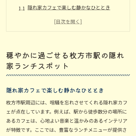
隠れ家カフェで楽しむ静かなひととき
地元民に愛されるランチスポットの魅力
落ち着いた雰囲気で過ごす贅沢な時間
駅から少し歩いて見つける静かな場所
隠れ家的レストランのおすすめメニュー
穏やかに過ごせる枚方市駅の隠れ
都会の喧騒を離れた癒しの空間
家ランチスポット
地元の新鮮食材を楽しむ一人の贅沢ランチ
地元野菜を使ったサラダランチの魅力
隠れ家カフェで楽しむ静かなひととき
旬の食材を活かしたシェフのおすすめ
枚方市産の魚介を使ったランチメニュー
枚方市駅周辺には、喧騒を忘れさせてくれる隠れ家カフ
一人でも楽しめる贅沢なフルコースランチ
ェが点在しています。例えば、駅から徒歩数分の場所に
あるカフェは、心地よい音楽と温かみのあるインテリア
地元名物を味わうランチ体験
が特徴です。ここでは、豊富なランチメニューが提供さ
素材の味を引き立てる料理法