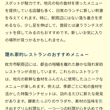
スポットが魅力です。地元の旬の食材を使ったメニュー
一人でも安心して楽しめる郷土料理
を提供している店舗も多く、日常のランチに新しい刺激
枚方市でしか味わえない特別なランチ
を与えてくれます。特に、駅周辺にはない落ち着きを求
地元の人に愛されるお店の秘密
めるなら、少し足を伸ばして、普段とは違うランチスポ
地域の文化を感じるランチ体験
ットを探してみるのもおすすめです。新しいお気に入り
の場所が見つかるかもしれません。
隠れ家的レストランのおすすめメニュー
枚方市駅周辺には、都会の喧騒を離れた静かな隠れ家的
レストランが点在しています。これらのレストランで
は、地元の新鮮な食材をふんだんに使用したユニークな
メニューが楽しめます。例えば、季節ごとに旬の食材を
活かした特製ランチセットは、訪れるたびに新たな発見
があります。酵素たっぷりのサラダや、素材の旨味を引
き出すグリル料理など、一つ一つの料理が心を込めて作