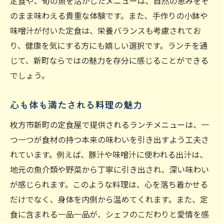
定食や、旬の魚を活かしたメニューは、自然の恵みをそ
知る人ぞ知る名店へのアクセスガイド
のまま味わえる貴重な体験です。また、手作りの小鉢や
新町の魅力を発見する定食屋巡り
味噌汁が付いた定食は、栄養バランスも考慮されてお
地元に密着した店主のこだわり
り、健康を気にする方にも嬉しい選択です。ランチを通
じて、新町ならではの魅力を存分に感じることができる
観光客にもおすすめのローカル体験
でしょう。
街歩きと一緒に楽しむランチスポット
新町の歴史を感じる店内の雰囲気
心も体も満たされる料理の魅力
新鮮な食材が光る！枚方市新町のランチスポッ
枚方市新町の定食屋で提供されるランチメニューは、一
トガイド
つ一つが食材の持つ本来の味わいを引き出すよう工夫さ
地元産食材を活かした創作料理
れています。例えば、豚汁や味噌汁に使われる出汁は、
新鮮な海の幸を堪能できる一品
地元の魚介類や野菜から丁寧に引き出され、深い味わい
農家直送の野菜を使ったランチメニュー
が感じられます。このような料理は、心を落ち着かせる
こだわりの調理法で生まれる絶品料理
だけでなく、身体を内側から温めてくれます。また、定
新町名物の特産品を使ったランチ
食に含まれる一品一品が、シェフのこだわりと愛情を感