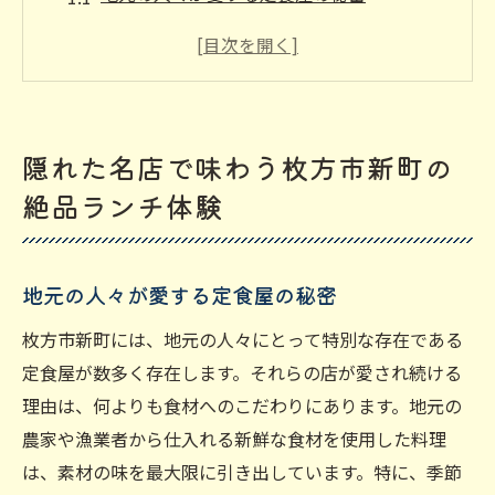
隠れ家のような雰囲気を楽しむ
ランチの楽しみが広がるメニュー選び
心も体も満たされる料理の魅力
新町の静けさがもたらすリラクゼーション
隠れた名店で味わう枚方市新町の
特別な瞬間を共有できるおすすめランチス
絶品ランチ体験
ポット
新町の美味しいランチを探求！地元食材を活か
した定食店
地元の人々が愛する定食屋の秘密
新鮮な地元食材の魅力とは？
枚方市新町には、地元の人々にとって特別な存在である
食材の産地直送が生む風味の違い
定食屋が数多く存在します。それらの店が愛され続ける
地元の農家と連携した店舗の取り組み
理由は、何よりも食材へのこだわりにあります。地元の
季節ごとの味わいを楽しむランチメニュー
農家や漁業者から仕入れる新鮮な食材を使用した料理
は、素材の味を最大限に引き出しています。特に、季節
地元の味を体感する特製定食の紹介