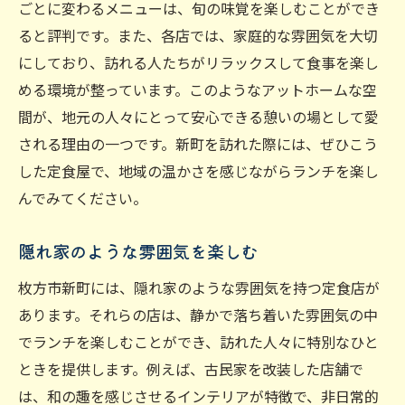
ごとに変わるメニューは、旬の味覚を楽しむことができ
持続可能な食文化を育む、地元食材の意義
ると評判です。また、各店では、家庭的な雰囲気を大切
枚方市新町の定食屋巡り：地元で愛されるラン
にしており、訪れる人たちがリラックスして食事を楽し
チスポット
める環境が整っています。このようなアットホームな空
常連客が集う人気店の魅力
間が、地元の人々にとって安心できる憩いの場として愛
口コミで話題の隠れた名店
される理由の一つです。新町を訪れた際には、ぜひこう
アットホームな空間で味わう温かさ
した定食屋で、地域の温かさを感じながらランチを楽し
ランチタイムに訪れるべきスポット
んでみてください。
年代を問わず愛される定食メニューの紹介
隠れ家のような雰囲気を楽しむ
地域に根ざしたお店のストーリー
新町の静かな環境で楽しむ特別なランチ時間
枚方市新町には、隠れ家のような雰囲気を持つ定食店が
あります。それらの店は、静かで落ち着いた雰囲気の中
自然豊かな新町の魅力
でランチを楽しむことができ、訪れた人々に特別なひと
静寂がもたらす心地よいランチタイム
ときを提供します。例えば、古民家を改装した店舗で
落ち着いた雰囲気で楽しむ、贅沢なひとと
は、和の趣を感じさせるインテリアが特徴で、非日常的