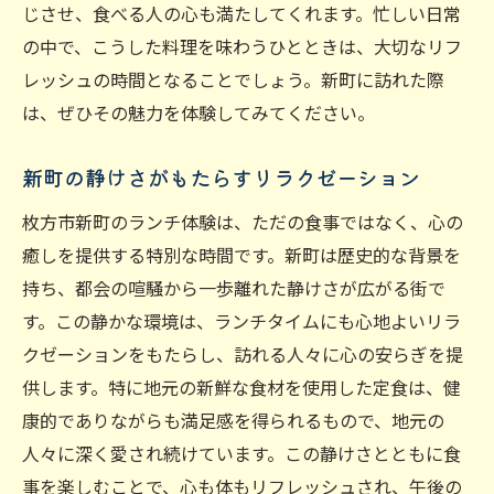
食材選びが決め手の人気店紹介
じさせ、食べる人の心も満たしてくれます。忙しい日常
の中で、こうした料理を味わうひとときは、大切なリフ
枚方市新町で味わう心に残るランチ体験の提案
レッシュの時間となることでしょう。新町に訪れた際
特別な日に訪れたいおすすめ定食店
は、ぜひその魅力を体験してみてください。
思い出に残るランチタイムの過ごし方
家族や友人と楽しむランチプラン
新町の静けさがもたらすリラクゼーション
新町ならではのランチ体験を堪能
枚方市新町のランチ体験は、ただの食事ではなく、心の
ランチ後の楽しみ方も充実
癒しを提供する特別な時間です。新町は歴史的な背景を
心に響く料理がもたらす感動
持ち、都会の喧騒から一歩離れた静けさが広がる街で
す。この静かな環境は、ランチタイムにも心地よいリラ
クゼーションをもたらし、訪れる人々に心の安らぎを提
供します。特に地元の新鮮な食材を使用した定食は、健
康的でありながらも満足感を得られるもので、地元の
人々に深く愛され続けています。この静けさとともに食
事を楽しむことで、心も体もリフレッシュされ、午後の