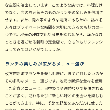
き
な空間を演出しています。このような店では、料理だけ
静けさを感じることができる隠れ家店
でなく、店の雰囲気そのものがランチの楽しみを倍増さ
新町の自然と調和する店舗デザイン
せます。また、隠れ家のような場所にあるため、訪れる
特別な時間を演出するランチメニュー
人々はプライベートな時間を大切にできるのも魅力の一
枚方市新町の定食ランチ：心温まる味わいを求
つです。地元の地域文化や歴史を感じながら、静かなひ
めて
とときを過ごせる新町の定食店で、心も体もリフレッシ
ュしてみてはいかがでしょうか。
季節の食材を活かした温かな料理
シンプルながら奥深い味わいの秘密
ランチの楽しみが広がるメニュー選び
手作りにこだわった温もりある一品
枚方市新町でランチを楽しむ際に、まず注目したいのが
心も体もあたたまる定食の魅力
その多彩なメニュー選びです。地元の新鮮な食材を使用
家庭的な雰囲気がもたらす安心感
した定食メニューは、日替わりや週替わりで提供される
心に残るランチのひととき
ことが多く、訪れるたびに新しい味との出会いを楽しむ
地元の魅力溢れる枚方市新町の隠れた定食屋を
ことができます。特に、季節の野菜をふんだんに使った
訪ねて