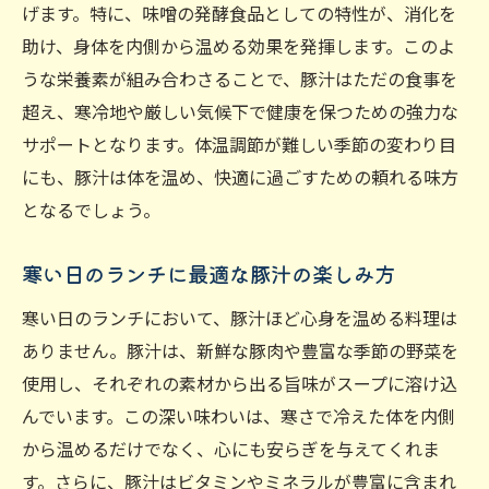
心をリフレッシュする豚汁の力
げます。特に、味噌の発酵食品としての特性が、消化を
ストレスフリーな生活に豚汁を
助け、身体を内側から温める効果を発揮します。このよ
豚汁で心も体もリラックス
うな栄養素が組み合わさることで、豚汁はただの食事を
超え、寒冷地や厳しい気候下で健康を保つための強力な
サポートとなります。体温調節が難しい季節の変わり目
にも、豚汁は体を温め、快適に過ごすための頼れる味方
となるでしょう。
寒い日のランチに最適な豚汁の楽しみ方
寒い日のランチにおいて、豚汁ほど心身を温める料理は
ありません。豚汁は、新鮮な豚肉や豊富な季節の野菜を
使用し、それぞれの素材から出る旨味がスープに溶け込
んでいます。この深い味わいは、寒さで冷えた体を内側
から温めるだけでなく、心にも安らぎを与えてくれま
す。さらに、豚汁はビタミンやミネラルが豊富に含まれ