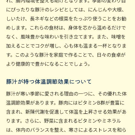
れ、腸内環境を整える助けとなります。季節の変わり目
家族で楽しむ豚汁の魅力
にぴったりな豚汁のレシピとしては、にんじんや大根、
豚汁がもたらす心のぬくもり
しいたけ、長ネギなどの根菜をたっぷり使うことをお勧
免疫力アップに豚汁が選ばれる理由
めします。これらの食材は、身体を芯から温めるだけで
豚汁に含まれる免疫力向上の成分
なく、風味豊かな味わいを引き立てます。また、味噌を
体調を整える豚汁の効果
加えることでコクが増し、心も体も温まる一杯となりま
豚汁が風邪予防に役立つ理由
す。このような豚汁を家庭で作ることで、日々の食卓が
免疫を高めるための豚汁の選び方
より健康的で豊かになることでしょう。
豚汁の具材が免疫力アップに貢献
豚汁が持つ体温調節効果について
日常に豚汁を取り入れる健康効果
豚汁が寒い季節に愛される理由の一つに、その優れた体
豚汁の癒し効果日常のストレスを解消する力
温調節効果があります。豚肉にはビタミンB群が豊富に
豚汁でストレスを和らげる方法
含まれ、新陳代謝を促進して体温を上昇させる効果があ
精神的な疲れにも効果的な豚汁
ります。さらに、野菜に含まれるビタミンやミネラル
豚汁がもたらす日常の癒し
は、体内のバランスを整え、寒さによるストレスを和ら