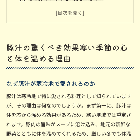
豚汁で心を温める秘訣とは
季節の変わり目に最適な豚汁のレシピ
豚汁が持つ体温調節効果について
寒い日のランチに最適な豚汁の楽しみ方
豚汁の驚くべき効果寒い季節の心
豚汁の香りがもたらすリラクゼーション効
と体を温める理由
果
疲労回復に効く豚汁その秘密とは
豚汁の栄養素で疲労を和らげる
なぜ豚汁が寒冷地で愛されるのか
疲れた体に嬉しい豚汁の効果
豚汁は寒冷地で特に愛される料理として知られています
豚汁と疲労回復の科学的関連
が、その理由は何なのでしょうか。まず第一に、豚汁は
豚汁のタンパク質が疲れた筋肉を助ける
体を芯から温める効果があるため、寒い地域では重宝さ
れます。豚肉の旨味がスープに溶け込み、地元の新鮮な
豚汁を食べて、エネルギーをチャージ
野菜とともに体を温めてくれるため、厳しい冬でも体温
一日の終わりに最適な豚汁のレシピ