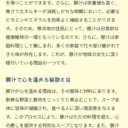
を保つことができます。さらに、豚汁は栄養価も高く、
栄養満点の豚汁が免疫力を高めるメカニズム
寒さでエネルギーが消耗しがちな時期において、必要な
豚汁の具材が免疫細胞を強化する理由
ビタミンやミネラルを効率よく補給することができま
毎日一杯の豚汁で風邪対策を
す。そのため、寒冷地の住民にとって、豚汁は日常的な
豚汁の野菜が免疫力アップに貢献する
健康維持の一環となっているのです。さらに、豚汁は家
豚肉と免疫力向上の関係を解説
庭料理として親しまれ、多くの家庭で代々受け継がれて
免疫をサポートする豚汁の秘密
きた味が存在します。これが、豚汁が地域の文化に深く
根付いている理由の一つです。
日常に取り入れたい豚汁の健康効果
心を癒す豚汁一杯のスープがもたらす安らぎ
豚汁で心を温める秘訣とは
精神的な疲れを癒す豚汁の効果
豚汁が心を温める理由は、その風味と材料にあります。
リラクゼーション効果を高める豚汁
新鮮な野菜と豚肉をじっくりと煮込むことで、スープ全
豚汁を味わいながら心のケアを
体に旨味が凝縮され、食べる人に深い満足感を与えま
イライラを和らげる豚汁の力
す。このプロセスにより、豚汁はただの料理を超え、心
豚汁がもたらすメンタルヘルスの改善
の癒しを提供する特別なスープとなります。また、豚汁