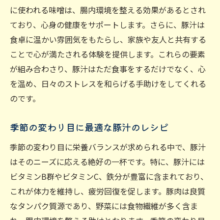
自宅で簡単に作れる癒しの豚汁
に使われる味噌は、腸内環境を整える効果があるとされ
豚汁の魅力体を芯から温める力
ており、心身の健康をサポートします。さらに、豚汁は
食卓に温かい雰囲気をもたらし、家族や友人と共有する
豚汁がもたらす体温上昇効果
ことで心が満たされる体験を提供します。これらの要素
冷え性対策に役立つ豚汁の秘密
が組み合わさり、豚汁はただ食事をするだけでなく、心
豚汁で冷えた体を温める方法
を温め、日々のストレスを和らげる手助けをしてくれる
豚汁のスープがもたらす温かさ
のです。
冬の朝にぴったりな豚汁レシピ
豚汁で体の芯からポカポカに
季節の変わり目に最適な豚汁のレシピ
寒い日の豚汁なぜ心まで温まるのか
季節の変わり目に栄養バランスが求められる中で、豚汁
暖かい豚汁が心を癒す理由
はそのニーズに応える絶好の一杯です。特に、豚汁には
豚汁の香りがもたらす心理的効果
ビタミンB群やビタミンC、鉄分が豊富に含まれており、
寒い日に最適な豚汁の楽しみ方
これが体力を維持し、疲労回復を促します。豚肉は良質
なタンパク質源であり、野菜には食物繊維が多く含ま
心をほぐす豚汁の温かさ