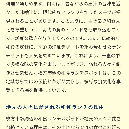
初めての方向け和食ランチの魅力
料理が楽しめます。例えば、昔ながらの出汁の旨味を活
枚方市駅での和食ランチの楽しみ方を紹介
かした味噌汁に、現代的なアレンジを加えたスープが提
和食ランチを楽しむためのおすすめプラン
供されることがあります。このように、古き良き和食文
化を尊重しつつ、現代の食のトレンドをも取り込むこと
和食ランチで枚方市駅の地域の魅力を再発見
で、新鮮な驚きを与えてくれるのです。また、伝統的な
和食ランチを通じて感じる枚方市駅の魅力
和食の定食に、季節の洋風デザートを組み合わせたラン
地域の魅力を伝える和食ランチ
チセットも人気を集めています。これにより、一食の中
和食ランチで地域の文化に触れる
で多様な味の変化を楽しむことができ、訪れる人々を飽
枚方市駅の魅力を再発見するランチタイム
きさせません。枚方市駅の和食ランチスポットは、この
和食ランチで出会う地域の新しい魅力
地域ならではの伝統と革新が共存し、多様な食文化を享
枚方市駅の風景とともに楽しむ和食ランチ
受できる場を提供しています。
地元の人々に愛される和食ランチの理由
枚方市駅周辺の和食ランチスポットが地元の人々に愛さ
れ続けている理由は、その土地ならではの食材と料理技