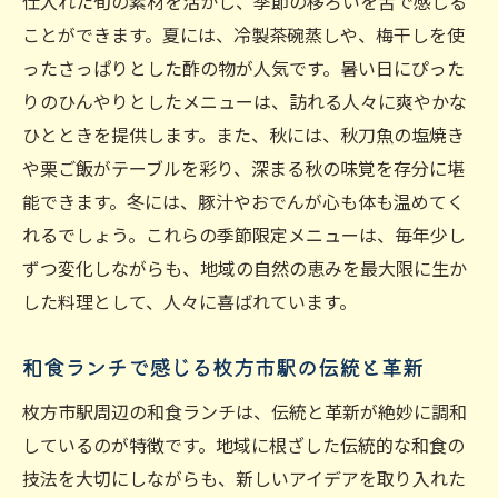
仕入れた旬の素材を活かし、季節の移ろいを舌で感じる
地元の味を堪能する枚方市駅近くの和食ランチ
ことができます。夏には、冷製茶碗蒸しや、梅干しを使
店
ったさっぱりとした酢の物が人気です。暑い日にぴった
地域の料理を楽しむ和食ランチの魅力
りのひんやりとしたメニューは、訪れる人々に爽やかな
地元の味わいを堪能するランチスポット
ひとときを提供します。また、秋には、秋刀魚の塩焼き
枚方市駅で楽しむ地元ならではの和食
や栗ご飯がテーブルを彩り、深まる秋の味覚を存分に堪
能できます。冬には、豚汁やおでんが心も体も温めてく
地元の伝統を感じる和食ランチ
れるでしょう。これらの季節限定メニューは、毎年少し
地元食材をふんだんに使ったランチメニュ
ずつ変化しながらも、地域の自然の恵みを最大限に生か
ー
した料理として、人々に喜ばれています。
枚方市駅で地元の味を再発見
枚方市駅周辺で和食ランチを楽しむ方法
和食ランチで感じる枚方市駅の伝統と革新
和食ランチを楽しむための準備と選び方
枚方市駅周辺の和食ランチは、伝統と革新が絶妙に調和
枚方市駅での和食ランチの楽しみ方ガイド
しているのが特徴です。地域に根ざした伝統的な和食の
和食ランチを最大限楽しむためのヒント
技法を大切にしながらも、新しいアイデアを取り入れた