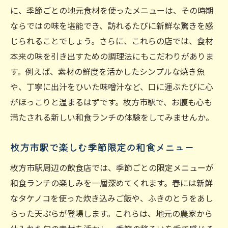
に、季節ごとの地元食材を使ったメニューは、その時期
旬の魚を使った枚方市駅の和食ランチ
ならではの味を堪能でき、訪れるたびに新鮮な驚きを感
素材の旨味を引き出す和食の技
じられることでしょう。さらに、これらの店では、食材
枚方市駅で季節を感じる和食ランチ体験
本来の味を引き出すための調理法にもこだわりがありま
旬の素材が主役の和食ランチメニュー
す。例えば、素材の鮮度を活かしたシンプルな焼き魚
枚方市駅で見つける和食ランチの隠れ家スポッ
や、丁寧に出汁をひいた味噌汁など、口に運ぶたびに心
ト
がほっこりと温まるはずです。枚方市駅で、お腹も心も
満たされる新しい和食ランチの体験をしてみませんか。
駅近でも静かに過ごせる和食ランチ店
隠れ家的雰囲気の和食レストラン
枚方市駅で楽しむ季節限定の和食メニュー
知る人ぞ知る和食ランチの名店
枚方市駅周辺の飲食店では、季節ごとの限定メニューが
枚方市駅で見つける秘密の和食ランチスポ
和食ランチの楽しみを一層深めてくれます。春には新鮮
ット
なタケノコを使った炊き込みご飯や、ふきのとうをあし
地元の人が教える隠れ家ランチ店
らった天ぷらが登場します。これらは、地元の農家から
非日常を味わえる和食ランチの楽しみ方