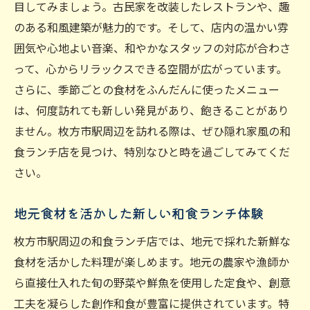
目してみましょう。古民家を改装したレストランや、趣
品
のある和風建築が魅力的です。そして、店内の温かい雰
落ち着いた雰囲気で楽しむ枚方市駅の絶品和食
囲気や心地よい音楽、和やかなスタッフの対応が合わさ
ランチ
って、心からリラックスできる空間が広がっています。
静かで落ち着いたランチタイムを過ごせる
さらに、季節ごとの食材をふんだんに使ったメニュー
場所
は、何度訪れても新しい発見があり、飽きることがあり
枚方市駅の和食店で心静まるランチ体験
ません。枚方市駅周辺を訪れる際は、ぜひ隠れ家風の和
リラックスできる和食ランチの魅力
食ランチ店を見つけ、特別なひと時を過ごしてみてくだ
プライベート感を大切にした和食ランチ店
さい。
枚方市駅で見つける特別なランチスペース
地元食材を活かした新しい和食ランチ体験
和食ランチで心も身体もリフレッシュ
旬の素材を活かした枚方市駅の和食ランチを楽
枚方市駅周辺の和食ランチ店では、地元で採れた新鮮な
しむ
食材を活かした料理が楽しめます。地元の農家や漁師か
ら直接仕入れた旬の野菜や鮮魚を使用した定食や、創意
旬の野菜をふんだんに使った和食メニュー
工夫を凝らした創作和食が豊富に提供されています。特
季節ごとに変わる和食ランチの楽しみ方