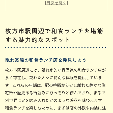
枚方市駅で楽しむ季節限定の和食メニュー
和食ランチで感じる枚方市駅の伝統と革新
地元の人々に愛される和食ランチの理由
枚方市駅周辺で和食ランチを堪能
枚方市駅での和食ランチの選び方ガイド
する魅力的なスポット
地元の新鮮な食材を味わう枚方市駅の和食ラン
チ体験
地元農家直送の新鮮野菜を使った和食ラン
隠れ家風の和食ランチ店を発見しよう
チ
枚方市駅周辺には、隠れ家的な雰囲気の和食ランチ店が
食材の鮮度にこだわる枚方市駅の和食店
多く存在し、訪れた人々に特別な体験を提供していま
地元の魚介を贅沢に使った絶品和食
す。これらの店舗は、駅の喧騒から少し離れた静かな住
枚方市駅で感じる四季折々の味わい
宅街や歴史ある街並みにひっそりと佇んでおり、まるで
別世界に足を踏み入れたかのような感覚を味わえます。
新鮮食材を堪能できる贅沢なランチコース
和食ランチを楽しむために、まずは店の外観や内装に注
枚方市駅の和食ランチでしか味わえない一