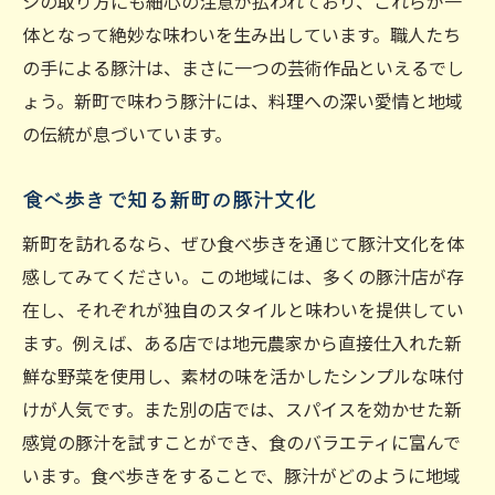
シの取り方にも細心の注意が払われており、これらが一
健康志向の方必見新町の豚汁が持つ力
体となって絶妙な味わいを生み出しています。職人たち
豚汁に含まれる健康成分大解剖
の手による豚汁は、まさに一つの芸術作品といえるでし
健康的な食生活を支える豚汁
ょう。新町で味わう豚汁には、料理への深い愛情と地域
新町の豚汁が推奨される理由
の伝統が息づいています。
豚汁で始める健康的な毎日
食べ歩きで知る新町の豚汁文化
栄養満点！新町で選ぶ豚汁の魅力
食べて健康！新町の豚汁に注目
新町を訪れるなら、ぜひ食べ歩きを通じて豚汁文化を体
感してみてください。この地域には、多くの豚汁店が存
グルメ通もうなる新町の豚汁のふるさと
在し、それぞれが独自のスタイルと味わいを提供してい
グルメ通が認める豚汁の名店
ます。例えば、ある店では地元農家から直接仕入れた新
新町で見つける豚汁の新たな味
鮮な野菜を使用し、素材の味を活かしたシンプルな味付
豚汁を巡る新町の隠れグルメスポット
けが人気です。また別の店では、スパイスを効かせた新
豚汁が生む新町の豊かな食文化
感覚の豚汁を試すことができ、食のバラエティに富んで
グルメ旅の目玉！新町の豚汁
います。食べ歩きをすることで、豚汁がどのように地域