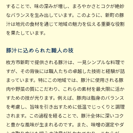
することで、味の深みが増し、まろやかさとコクが絶妙
新町の地元食材を使った一杯
なバランスを生み出しています。このように、新町の豚
食材から見る豚汁の奥深さ
汁は地元の食材を通じて地域の魅力を伝える重要な役割
新鮮さが命！豚汁の美味しさの理由
を果たしています。
新町市場で見つける豚汁の具材
豚汁の味を左右する新鮮食材
豚汁に込められた職人の技
食材選びにこだわる新町の豚汁店
枚方市新町で提供される豚汁は、一見シンプルな料理で
枚方市新町で豚汁の真髄を味わうひととき
すが、その背後には職人たちの卓越した技術と経験が詰
新町でしか味わえない豚汁の真髄
まっています。特にこの地域では、豚汁に使用される豚
豚汁の奥深さを知るための訪問先
肉や野菜の質にこだわり、これらの素材を最大限に活か
新町で体験する特別な豚汁の味わい
すための技が光ります。例えば、豚肉は脂身のバランス
を考慮し、旨味を引き出すために低温でじっくりと調理
豚汁と一緒に楽しむ新町の名所
されます。この過程を経ることで、豚汁全体に深いコク
地元愛が生む豚汁の魅力
と豊かな風味が生まれるのです。また、味噌の選定やダ
新町の豚汁が持つ風味の秘密