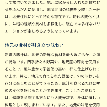
して根付いてきました。地元農家から仕入れた新鮮な野
寒い季節にぴったりな豚汁の魅力
菜をふんだんに使用し、地産地消の精神を反映した一杯
新町で味わう豚汁の豊かな風味
は、地元住民にとって特別な存在です。時代の変化と共
豚汁のあたたかさが育むコミュニティ
に、味噌の種類や具材も多様化し、現在では多様なバリ
究極の一杯を求めて新町へ
エーションが楽しめるようになっています。
豚汁を味わうことの贅沢なひととき
地元の食材が引き立つ味わい
地元で愛される新町の豚汁特集
新町の豚汁は、地元の新鮮な食材を最大限に活かした味
地元の人々が語る豚汁の魅力
が特徴です。四季折々の野菜や、地元産の豚肉を使用す
新町ならではの豚汁のお店
ることで、風味豊かで栄養価の高い一杯に仕上げられて
豚汁が新町で愛される理由
います。特に、地元で育てられた野菜は、旬の味わいを
新町の豚汁を支える食材の秘密
存分に楽しむことができるため、豚汁を食べるたびに季
豚汁と共に楽しむ新町の風景
節の変化を感じることができます。こうしたこだわり
地元の豚汁を支える人々の情熱
は、健康を意識する方々にも大変好評で、身体に優しい
新鮮な食材で仕上げる新町の豚汁探訪記
料理として親しまれています。また、地元の味噌を使用