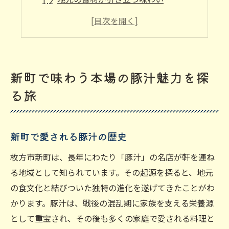
豚汁に込められた職人の技
食べ歩きで知る新町の豚汁文化
豚汁を楽しむためのおすすめルート
新町のグルメ地図に欠かせない豚汁
新町で味わう本場の豚汁魅力を探
健康と美味のハーモニー豚汁の魅力に迫る
る旅
健康を考えた豚汁の秘密
美味しさを引き出す食材選び
新町で愛される豚汁の歴史
豚汁に含まれる栄養素を徹底解説
新町の豚汁を通して健康的な食生活を
枚方市新町は、長年にわたり「豚汁」の名店が軒を連ね
る地域として知られています。その起源を探ると、地元
豚汁で身体を芯から温める理由
の食文化と結びついた独特の進化を遂げてきたことがわ
新町の豚汁がもたらす心地よい満足感
かります。豚汁は、戦後の混乱期に家族を支える栄養源
心も体も温まる新町の豚汁究極の一杯
として重宝され、その後も多くの家庭で愛される料理と
一杯の豚汁が心に与える癒し