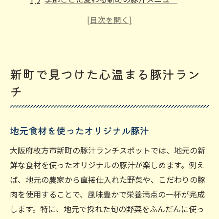
新町の人気豚汁店ベストセレクション
豚汁を楽しむためのおすすめランチコース
朝から豚汁を楽しむ新町のモーニングスポ
ット
新町で見つけた心温まる豚汁ラン
豚汁に合うサイドメニューの紹介
チ
枚方市新町の隠れた豚汁グルメスポット
知る人ぞ知る穴場豚汁店
地元食材を使ったオリジナル豚汁
地元民に愛される老舗の豚汁
新町ならではのユニークな豚汁アレンジ
大阪府枚方市新町の豚汁ランチスポットでは、地元の新
一度は訪れたい新町の豚汁名店
鮮な食材を使ったオリジナルの豚汁が楽しめます。例え
ば、地元の農家から直接仕入れた野菜や、こだわりの豚
歴史ある新町の豚汁文化
肉を使用することで、風味豊かで栄養満点の一杯が完成
新町の豚汁を堪能できる隠れ家カフェ
します。特に、地元で採れた旬の野菜をふんだんに使っ
新鮮食材が光る新町の豚汁ランチ