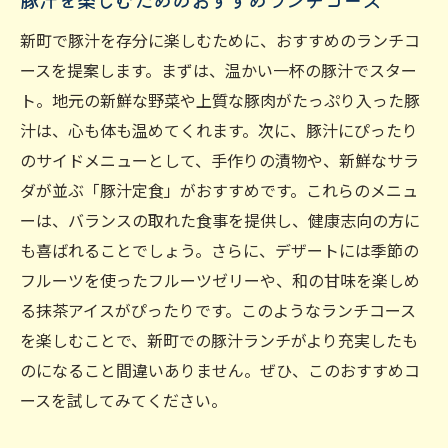
豚汁を楽しむためのおすすめランチコース
新町の豚汁の作り手にインタビュー
豚汁に使用される特産品の紹介
新町で豚汁を存分に楽しむために、おすすめのランチコ
ースを提案します。まずは、温かい一杯の豚汁でスター
新町の豚汁フェスティバル情報
ト。地元の新鮮な野菜や上質な豚肉がたっぷり入った豚
心も体も温まる新町の豚汁ランチ紹介
汁は、心も体も温めてくれます。次に、豚汁にぴったり
冷えた体に暖かい豚汁を
のサイドメニューとして、手作りの漬物や、新鮮なサラ
新町の人気豚汁ランチメニュー
ダが並ぶ「豚汁定食」がおすすめです。これらのメニュ
豚汁ランチで健康的な食生活を
ーは、バランスの取れた食事を提供し、健康志向の方に
新町の豚汁ランチの口コミ紹介
も喜ばれることでしょう。さらに、デザートには季節の
豚汁ランチでリフレッシュする方法
フルーツを使ったフルーツゼリーや、和の甘味を楽しめ
家でも楽しめる新町風豚汁レシピ
る抹茶アイスがぴったりです。このようなランチコース
を楽しむことで、新町での豚汁ランチがより充実したも
新町で楽しむ至福の豚汁ランチ
のになること間違いありません。ぜひ、このおすすめコ
新町の豚汁ランチの楽しみ方
ースを試してみてください。
豚汁ランチで贅沢なひとときを
新町の豚汁ランチ限定メニュー