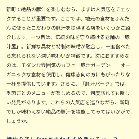
新町での豚汁ランチの楽しみ方
新町で絶品の豚汁を楽しむなら、まずは人気店をチェッ
豚汁ランチを締めくくるデザートの提案
クすることが重要です。ここでは、地元の食材をふんだ
新町で人気の豚汁ランチスポットを巡る
んに使ったこだわりの豚汁を提供する店をいくつかご紹
豚汁が美味しい新町の定食屋
介します。一つ目は、伝統の味を守り続ける老舗の「豚
ランチタイムに行きたい豚汁のお店
汁屋」。新鮮な具材と特製の味噌が融合し、一度食べた
新町の豚汁ランチの名店紹介
ら忘れられない深い味わいが特徴です。次におすすめな
のは、モダンな雰囲気のカフェ「豚汁ガーデン」。オー
おしゃれなカフェで楽しむ豚汁ランチ
ガニックな食材を使用し、健康志向の方にもぴったりな
新町の豚汁ランチスポットのアクセス情報
一杯を提供しています。さらに、「豚汁パーク」では、
豚汁ランチ巡りのおすすめルート
季節ごとのメニューが楽しめるので、何度訪れても新し
枚方市新町の豚汁の魅力に迫る
い発見があります。これらの人気店を巡りながら、新町
新町の豚汁の歴史と伝統
でしか味わえない絶品の豚汁を堪能してみてはいかがで
地元食材を使った豚汁の秘密
しょうか。
健康志向の方にもおすすめの豚汁