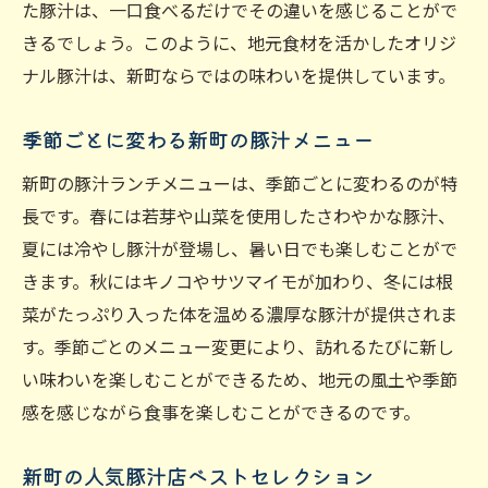
た豚汁は、一口食べるだけでその違いを感じることがで
地元産の新鮮食材を使った豚汁
きるでしょう。このように、地元食材を活かしたオリジ
季節ごとの旬の食材と豚汁の組み合わせ
ナル豚汁は、新町ならではの味わいを提供しています。
新町の農家直送豚汁の魅力
新鮮野菜たっぷりのヘルシー豚汁
季節ごとに変わる新町の豚汁メニュー
新町の市場直送豚汁特集
新町の豚汁ランチメニューは、季節ごとに変わるのが特
地元食材を使った豚汁の作り方
長です。春には若芽や山菜を使用したさわやかな豚汁、
枚方市新町で絶品豚汁を味わうランチタイム
夏には冷やし豚汁が登場し、暑い日でも楽しむことがで
きます。秋にはキノコやサツマイモが加わり、冬には根
ボリューム満点の豚汁ランチメニュー
菜がたっぷり入った体を温める濃厚な豚汁が提供されま
新町の豚汁ランチを楽しむためのおすすめ
す。季節ごとのメニュー変更により、訪れるたびに新し
時間
い味わいを楽しむことができるため、地元の風土や季節
豚汁とご飯の絶妙なバランス
感を感じながら食事を楽しむことができるのです。
豚汁ランチを楽しむための雰囲気の良いお
店
新町の人気豚汁店ベストセレクション