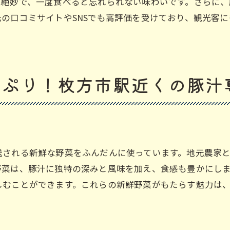
は絶妙で、一度食べると忘れられない味わいです。さらに、
旅行者にもおすすめのランチスポット
の口コミサイトやSNSでも高評価を受けており、観光客
っくり煮込まれた絶品豚汁！枚方市駅近くのベジ・美豚
時間をかけて煮込むことで引き出す旨味
絶妙な煮込み加減が生み出す深い味わい
っぷり！枚方市駅近くの豚汁
煮込み具合にこだわる理由
長時間煮込むことで生まれる優しい風味
じっくり煮込んだ贅沢な一杯
家庭では味わえないプロの味
送される新鮮な野菜をふんだんに使っています。地元農家
も体も温まる！枚方市駅の豚汁専門店ベジ・美豚でランチ
野菜は、豚汁に独特の深みと風味を加え、食感も豊かにし
温かいスープで心まで癒される
しむことができます。これらの新鮮野菜がもたらす魅力は
リラックスできる店内の雰囲気
お子様連れでも安心のサービス
健康に配慮したメニュー選び