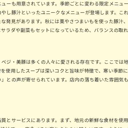
ニューも用意されています。季節ごとに変わる限定メニュ
い季節にぴったり！枚方市駅の豚汁専門店ベジ・美豚
冷やし豚汁といったユニークなメニューが登場します。こ
寒い日には温かい豚汁が最適
たな発見があります。秋には栗やさつまいもを使った豚汁
体を温めるためのおすすめメニュー
はサラダや副菜もセットになっているため、バランスの取
冬限定の特別メニューも登場
心も体も温まる絶品豚汁
寒い季節に人気の理由とは
、ベジ・美豚は多くの人々に愛される存在です。ここでは
温かい店内でゆっくりとランチを楽しむ
噌を使用したスープは深いコクと旨味が特徴で、寒い季節
方市駅の名店で味わう絶品豚汁ランチ
い」との声が寄せられています。店内の落ち着いた雰囲気
地元民に愛される名店の秘密
行列必至の人気ランチスポット
素材と調理法にこだわる一杯
枚方市駅周辺の観光と一緒に楽しむ
品質とサービスにあります。まず、地元の新鮮な食材を使
絶品豚汁で満足度高いランチタイム