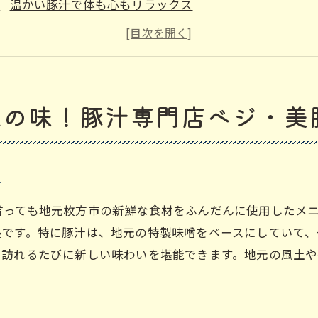
温かい豚汁で体も心もリラックス
枚方市駅から徒歩圏内の便利な位置
ランチ限定の特別メニューも登場
口コミで大人気の豚汁専門店
地元民に愛される理由とは
元の味！豚汁専門店ベジ・美
鮮な地元野菜がたっぷり！枚方市駅近くの豚汁専門店ベジ
地元農家から直送の新鮮野菜
季節ごとの野菜を使った魅力的な豚汁
ー
野菜の甘みがスープに溶け込む
言っても地元枚方市の新鮮な食材をふんだんに使用したメ
食材の鮮度を保つためのこだわり
長です。特に豚汁は、地元の特製味噌をベースにしていて
栄養満点の豚汁で健康的なランチを
、訪れるたびに新しい味わいを堪能できます。地元の風土
地元野菜を楽しむランチメニュー
製味噌の深いコクを堪能！枚方市駅の豚汁専門店ベジ・美