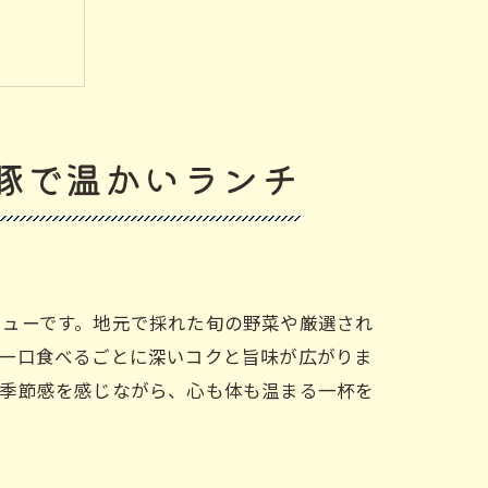
豚で温かいランチ
・美豚
ニューです。地元で採れた旬の野菜や厳選され
、一口食べるごとに深いコクと旨味が広がりま
や季節感を感じながら、心も体も温まる一杯を
豚