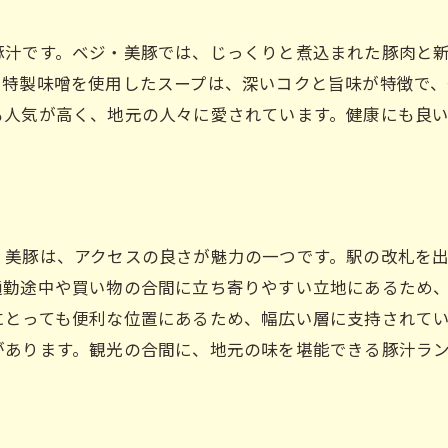
秘伝の特製味噌を使ったスープ
味噌の選定から調合までのこだわり
豚汁です。ベジ・美豚では、じっくりと煮込まれた豚肉と
。特製味噌を使用したスープは、深いコクと旨味が特徴で、
深いコクと旨味が広がる一杯
も人気が高く、地元の人々に愛されています。健康にも良
味噌の風味を引き立てる調理法
リピーター続出の理由とは
特製味噌を使った他のメニューも
肉と野菜の絶妙なハーモニー！枚方市駅の豚汁ランチ
・美豚は、アクセスの良さが魅力の一つです。駅の改札を
豚肉の旨味と野菜の甘みが融合したスープ
通勤途中や買い物の合間に立ち寄りやすい立地にあるため
厳選された豚肉の美味しさ
にとっても便利な位置にあるため、幅広い層に支持されて
バランスの取れた栄養満点ランチ
があります。観光の合間に、地元の味を堪能できる豚汁ラ
一口ごとに感じる絶妙なハーモニー
健康に配慮したメニュー構成
家族連れでも楽しめるランチセット