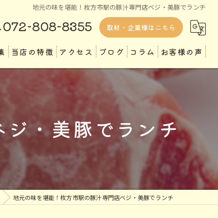
地元の味を堪能！枚方市駅の豚汁専門店ベジ・美豚でランチ
072-808-8355
取材・企業様はこちら
集
当店の特徴
アクセス
ブログ
コラム
お客様の声
ランチ
ディナー
ベジ・美豚でランチ
テイクアウト
専門店
定食
地元の味を堪能！枚方市駅の豚汁専門店ベジ・美豚でランチ