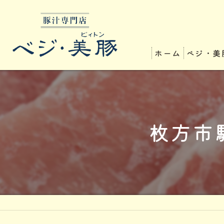
ホーム
ベジ・美
枚方市