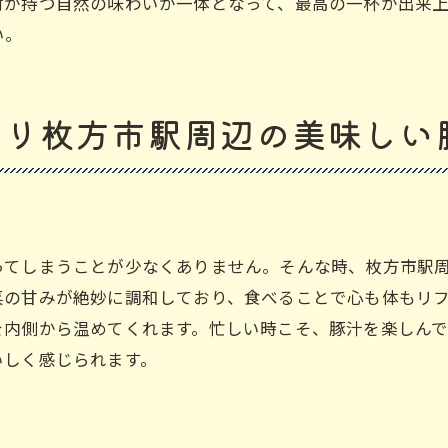
材が持つ自然の味わいが一体となって、最高の一杯が出来
ランチタイムに人気のスポット
い。
豚汁の旨味が詰まった枚方市駅のランチスポット紹介
豚汁が自慢のランチスポット
タリ枚方市駅周辺の美味しい
旨味たっぷりの豚汁を堪能
ランチにぴったりの豚汁店
豚汁の美味しさの秘訣
枚方市駅周辺のおすすめランチ
ってしまうことが少なくありません。そんな時、枚方市駅
豚汁好き必見のスポット
菜の甘みが絶妙に調和しており、食べることで心も体もリ
寒い日に最適枚方市駅で堪能する心温まる豚汁ランチ
を内側から温めてくれます。忙しい時こそ、豚汁を楽しん
寒い日に食べたい理由
いしく感じられます。
心も体も温まるランチ
豚汁で寒さを乗り切る
寒い日のランチスポット紹介