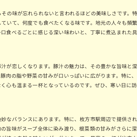
枚方市駅で味わう特別な一杯豚汁ランチのすすめ
らその味が忘れられないと言われるほどの美味しさです。
特別なランチタイムの過ごし方
していて、何度でも食べたくなる味です。地元の人々も頻
豚汁でちょっと贅沢な気分に
一口食べるごとに感じる深い味わいと、丁寧に煮込まれた
心に残るランチ体験
枚方市駅でしか味わえない一杯
豚汁ランチの楽しみ方
豚汁が恋しくなります。豚汁の魅力は、その豊かな旨味と
特別な日にもぴったりの豚汁
む豚肉の脂や野菜の甘みが口いっぱいに広がります。特に
枚方市駅近くで見つけた絶品豚汁ランチ
なく心も温まる一杯となっているのです。ぜひ、寒い日に
絶品の豚汁を提供するお店
口コミで話題の豚汁ランチ
一度は訪れたい名店
絶妙なバランスにあります。特に、枚方市駅周辺で提供さ
絶品豚汁の秘密
肉の旨味がスープ全体に染み渡り、根菜類の甘みがさらに
枚方市駅近くのおしゃれな店