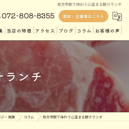
枚方市駅で味わう心温まる豚汁ランチ
072-808-8355
取材・企業様はこちら
集
当店の特徴
アクセス
ブログ
コラム
お客様の声
ランチ
ディナー
汁ランチ
テイクアウト
専門店
定食
ベジ・美豚
コラム
枚方市駅で味わう心温まる豚汁ランチ