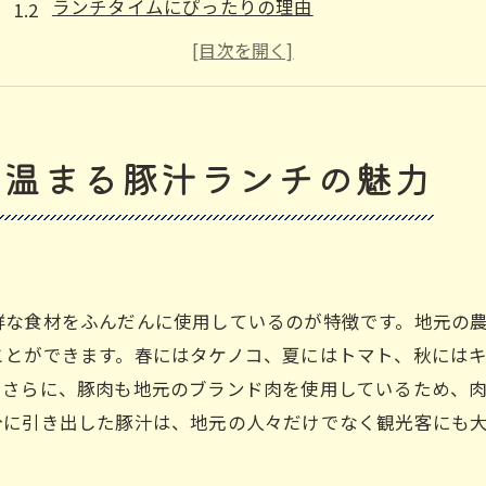
ランチタイムにぴったりの理由
枚方市駅周辺のおすすめ豚汁店
一度食べたら忘れられない味
冷えた体を温める豚汁の魅力
豚肉と野菜の絶妙なバランス
心温まる豚汁ランチの魅力
ランチタイムにピッタリ枚方市駅周辺の美味しい豚汁
忙しい日常に癒しを提供
栄養満点！身体に優しい豚汁
豚汁が人気の理由とは？
鮮な食材をふんだんに使用しているのが特徴です。地元の
ランチタイムを特別にするポイント
ことができます。春にはタケノコ、夏にはトマト、秋には
豚汁ランチを楽しむコツ
。さらに、豚肉も地元のブランド肉を使用しているため、
分に引き出した豚汁は、地元の人々だけでなく観光客にも
枚方市駅周辺のランチスポット紹介
地元の新鮮食材を楽しむ枚方市駅の豚汁ランチ