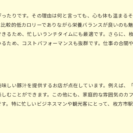
鮮度抜群の食材を使用
地元で採れた野菜の美味しさ
ぴったりです。その理由は何と言っても、心も体も温まる
は比較的低カロリーでありながら栄養バランスが良いのも
豚肉の旨味が引き立つレシピ
できるため、忙しいランチタイムにも最適です。さらに、
新鮮食材がもたらす健康効果
いるため、コストパフォーマンスも抜群です。仕事の合間
地元産食材の魅力に迫る
食材にこだわる豚汁店の紹介
寒い季節におすすめ枚方市駅の熱々豚汁で心も体も温ま
寒さを吹き飛ばす一杯
美味しい豚汁を提供するお店が点在しています。例えば、
熱々の豚汁でリフレッシュ
楽しむことができます。この他にも、家庭的な雰囲気のカ
冬にぴったりのランチメニュー
です。特に忙しいビジネスマンや観光客にとって、枚方市
心温まる豚汁で元気をチャージ
寒い日に食べたい豚汁の魅力
枚方市駅近くのおすすめ店