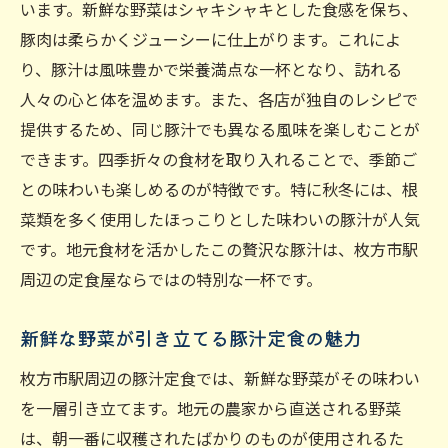
います。新鮮な野菜はシャキシャキとした食感を保ち、
地元の味を再現した豚汁定食の魅力
豚肉は柔らかくジューシーに仕上がります。これによ
枚方市駅周辺のおすすめ豚汁店
り、豚汁は風味豊かで栄養満点な一杯となり、訪れる
贅沢な食材を使った豚汁定食の特徴
人々の心と体を温めます。また、各店が独自のレシピで
地元の風土を感じる豚汁の味わい
提供するため、同じ豚汁でも異なる風味を楽しむことが
枚方市駅の豚汁定食で味わう地元の伝統
できます。四季折々の食材を取り入れることで、季節ご
との味わいも楽しめるのが特徴です。特に秋冬には、根
特別な日の豚汁定食の楽しみ方
菜類を多く使用したほっこりとした味わいの豚汁が人気
四季折々の味わい枚方市駅の豚汁定食
です。地元食材を活かしたこの贅沢な豚汁は、枚方市駅
春夏秋冬の食材を使った豚汁定食
周辺の定食屋ならではの特別な一杯です。
季節ごとの特徴を活かした豚汁レシピ
四季を感じる豚汁定食の楽しみ方
新鮮な野菜が引き立てる豚汁定食の魅力
枚方市駅で味わう季節限定の豚汁定食
枚方市駅周辺の豚汁定食では、新鮮な野菜がその味わい
旬の食材が引き立つ豚汁のポイント
を一層引き立てます。地元の農家から直送される野菜
季節の変化を楽しむ豚汁定食
は、朝一番に収穫されたばかりのものが使用されるた