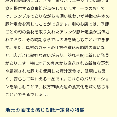
枚方市駅周辺には、さまざまなバリエーションの豚汁定
極上の豚汁定食を提供する店の魅力
食を提供する食事処が点在しています。一つのお店で
枚方市駅で味わう季節の豚汁定食の魅力
は、シンプルでありながらも深い味わいが特徴の基本の
季節ごとの豚汁定食の楽しみ方
豚汁定食を楽しむことができます。別のお店では、季節
旬の食材を使った豚汁定食の魅力
ごとの旬の食材を取り入れたアレンジ豚汁定食が提供さ
季節限定の豚汁定食の見つけ方
れており、その時期ならではの味を楽しむことができま
枚方市駅で楽しむ季節の豚汁
す。また、具材のカットの仕方や煮込み時間の違いな
ど、店ごとに微妙な違いがあり、訪れる度に新しい発見
季節感を楽しめる豚汁定食のポイント
があります。特に地元の農家から直送される新鮮な野菜
四季折々の豚汁定食を味わうメリット
や厳選された豚肉を使用した豚汁定食は、健康にも良
枚方市駅周辺の絶品豚汁定食を楽しむ方法
く、安心して味わえる一品です。これらのバリエーショ
美味しい豚汁定食を見つけるコツ
ンを楽しむことで、枚方市駅周辺の食文化を深く感じる
枚方市駅周辺の豚汁定食店ガイド
ことができるでしょう。
お得に楽しむ豚汁定食の方法
地元の風味を感じる豚汁定食の特徴
枚方市駅で人気の豚汁定食店を巡る