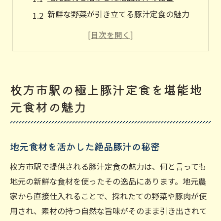
新鮮な野菜が引き立てる豚汁定食の魅力
枚方市駅周辺の豚汁定食のバリエーション
地元の風味を感じる豚汁定食の特徴
豚肉の旨味を引き出す調理法とは
枚方市駅の豚汁定食を楽しむポイント
枚方市駅の極上豚汁定食を堪能地
新鮮食材と出会う枚方市駅豚汁定食の秘密
元食材の魅力
地元で採れた新鮮食材を使った豚汁定食
枚方市駅の食材市場と豚汁定食
地元食材を活かした絶品豚汁の秘密
季節の食材をふんだんに使った豚汁定食
新鮮さが際立つ豚汁の調理法
枚方市駅で提供される豚汁定食の魅力は、何と言っても
地元の新鮮な食材を使ったその逸品にあります。地元農
枚方市駅周辺の食材店と提携する豚汁店
家から直接仕入れることで、採れたての野菜や豚肉が使
新鮮食材が生み出す至福の豚汁定食
用され、素材の持つ自然な旨味がそのまま引き出されて
地元の味が詰まった枚方市駅の贅沢豚汁定食