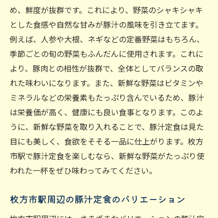
心も体も温まる枚方市駅の豚汁定食の楽しみ方
め、鮮度が抜群です。これにより、野菜のシャキシャキ
とした食感や自然な甘みが豚汁の風味を引き立てます。
寒い季節にぴったりの豚汁定食
例えば、人参や大根、ネギなどの定番野菜はもちろん、
疲れた日におすすめの豚汁定食
季節ごとの旬の野菜もふんだんに使用されます。これに
心温まる豚汁定食の食べ方
より、豚肉との相性が抜群で、全体としてバランスの取
枚方市駅でリラックスできる豚汁定食店
れた味わいになります。また、新鮮な野菜はビタミンや
癒しの時間を過ごせる豚汁定食
ミネラルなどの栄養素もたっぷり含んでいるため、豚汁
元気を取り戻す豚汁定食の楽しみ方
は栄養価が高く、健康にも良い食事となります。このよ
枚方市駅で発見地元食材の極上豚汁定食
うに、新鮮な野菜を取り入れることで、豚汁定食は見た
枚方市駅周辺で見つかる地元食材
目にも美しく、食欲をそそる一品に仕上がります。枚方
市駅で豚汁定食を楽しむなら、新鮮な野菜がたっぷり使
豚汁定食と地元食材の絶妙なマッチ
われた一杯をぜひ味わってみてください。
新鮮な地元食材で作る豚汁定食の魅力
枚方市駅で味わう地元産豚汁の特徴
枚方市駅周辺の豚汁定食のバリエーション
新しい地元食材との出会い