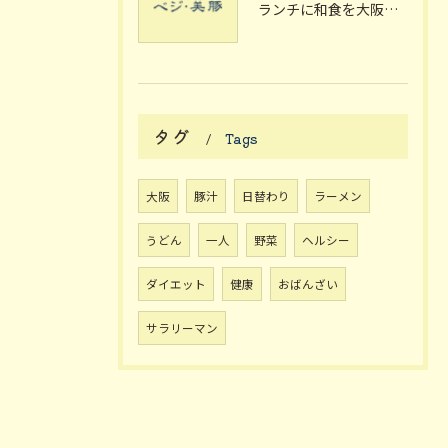
ランチに和食を大阪府枚方市で楽しむ個室や駅近のおしゃれスポット完全ガイド
タグ
Tags
大阪
豚汁
日替わり
ラーメン
うどん
一人
野菜
ヘルシー
ダイエット
健康
おばんざい
サラリーマン