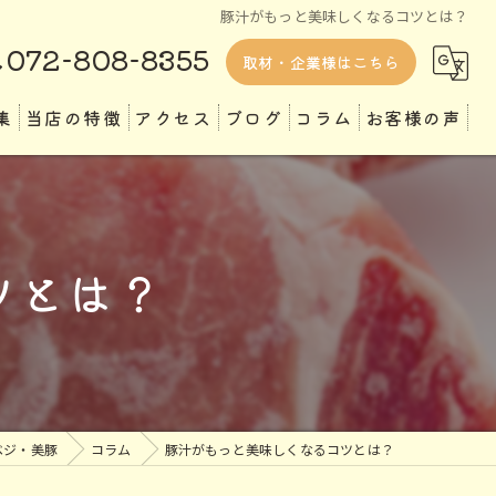
豚汁がもっと美味しくなるコツとは？
072-808-8355
取材・企業様はこちら
集
当店の特徴
アクセス
ブログ
コラム
お客様の声
ランチ
ディナー
ツとは？
テイクアウト
専門店
定食
ベジ・美豚
コラム
豚汁がもっと美味しくなるコツとは？