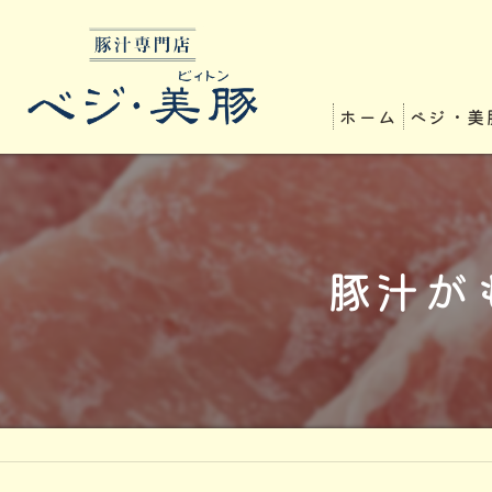
ホーム
ベジ・美
豚汁が