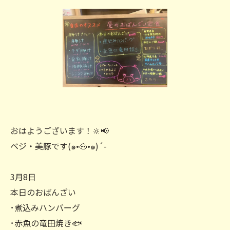
おはようございます！🔆‬📢
ベジ・美豚です(๑•🐽•๑)´-
3月8日
本日のおばんざい
･煮込みハンバーグ
･赤魚の竜田焼き🐟️