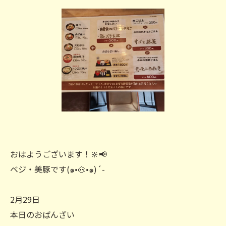
おはようございます！🔆‬📢
ベジ・美豚です(๑•🐽•๑)´-
2月29日
本日のおばんざい