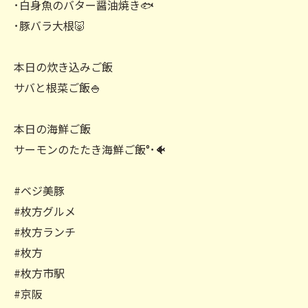
･白身魚のバター醤油焼き🐟️
･豚バラ大根🐷
本日の炊き込みご飯
サバと根菜ご飯🍚
本日の海鮮ご飯
サーモンのたたき海鮮ご飯°･🐠
#ベジ美豚
#枚方グルメ
#枚方ランチ
#枚方
#枚方市駅
#京阪